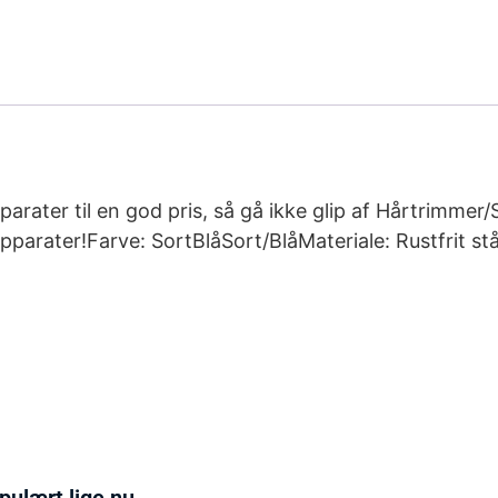
parater til en god pris, så gå ikke glip af Hårtrimme
parater!Farve: SortBlåSort/BlåMateriale: Rustfrit stå
pulært lige nu