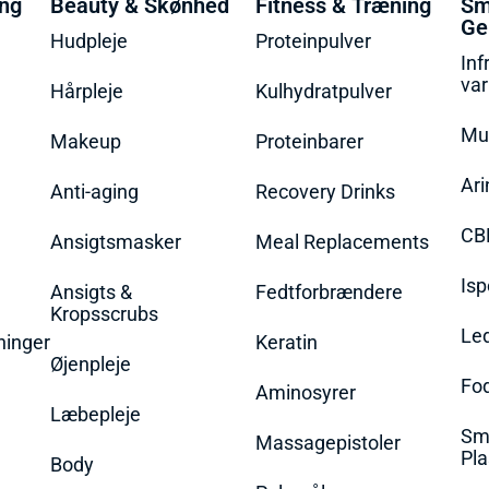
ing
Beauty & Skønhed
Fitness & Træning
Sm
Ge
Hudpleje
Proteinpulver
Inf
va
Hårpleje
Kulhydratpulver
Mu
Makeup
Proteinbarer
Ari
Anti-aging
Recovery Drinks
CB
Ansigtsmasker
Meal Replacements
Isp
Ansigts &
Fedtforbrændere
Kropsscrubs
Le
ninger
Keratin
Øjenpleje
Fo
Aminosyrer
Læbepleje
Sme
Massagepistoler
Pla
Body