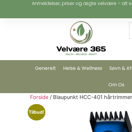
Anmeldelser, priser og ægte velvære – alt s
Generelt
Helse & Wellness
Søvn & Af
Om Os
Forside
/ Blaupunkt HCC-401 hårtrimmer –
Tilbud!