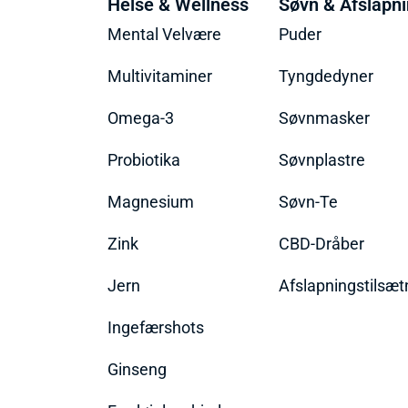
Helse & Wellness
Søvn & Afslapn
Mental Velvære
Puder
Multivitaminer
Tyngdedyner
Omega-3
Søvnmasker
Probiotika
Søvnplastre
Magnesium
Søvn-Te
Zink
CBD-Dråber
Jern
Afslapningstilsæt
Ingefærshots
Ginseng