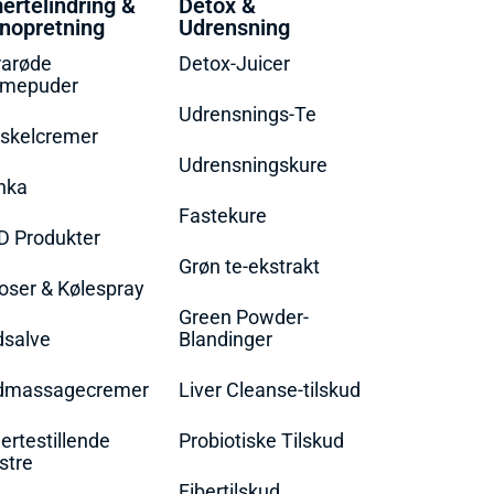
ertelindring &
Detox &
nopretning
Udrensning
rarøde
Detox-Juicer
rmepuder
Udrensnings-Te
skelcremer
Udrensningskure
nka
Fastekure
D Produkter
Grøn te-ekstrakt
oser & Kølespray
Green Powder-
dsalve
Blandinger
dmassagecremer
Liver Cleanse-tilskud
rtestillende
Probiotiske Tilskud
stre
Fibertilskud