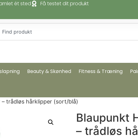
amlet ét sted
Få testet dit produkt
slapning
Beauty & Skønhed
Fitness & Træning
Pai
 trådløs hårklipper (sort/blå)
Blaupunkt 
– trådløs hå