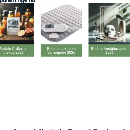
Bedste C-vitamin
Bedste elektriske
Bedste Ansigtsmaske
tilskud 2026
Varmepude 2026
2026