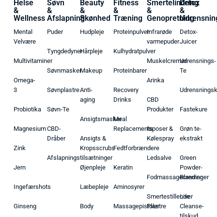
Helse
Søvn
Beauty
Fitness
Smertelindring
Detox
&
&
&
&
&
&
Wellness
Afslapning
Skønhed
Træning
Genopretning
Udrensnin
Mental
Puder
Hudpleje
Proteinpulver
Infrarøde
Detox-
Velvære
varmepuder
Juicer
Tyngdedyner
Hårpleje
Kulhydratpulver
Multivitaminer
Muskelcremer
Udrensnings-
Søvnmasker
Makeup
Proteinbarer
Te
Omega-
Arinka
3
Søvnplastre
Anti-
Recovery
Udrensnings
aging
Drinks
CBD
Probiotika
Søvn-Te
Produkter
Fastekure
Ansigtsmasker
Meal
Magnesium
CBD-
Replacements
Isposer &
Grøn te-
Dråber
Ansigts &
Kølespray
ekstrakt
Zink
Kropsscrubs
Fedtforbrændere
Afslapningstilsætninger
Ledsalve
Green
Jern
Øjenpleje
Keratin
Powder-
Fodmassagecremer
Blandinger
Ingefærshots
Læbepleje
Aminosyrer
Smertestillende
Liver
Ginseng
Body
Massagepistoler
Plastre
Cleanse-
tilskud