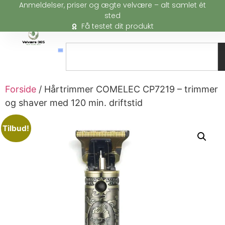
Anmeldelser, priser og ægte velvære – alt samlet ét
sted
Få testet dit produkt
Forside
/ Hårtrimmer COMELEC CP7219 – trimmer
og shaver med 120 min. driftstid
Tilbud!