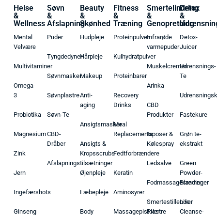
Helse
Søvn
Beauty
Fitness
Smertelindring
Detox
&
&
&
&
&
&
Wellness
Afslapning
Skønhed
Træning
Genopretning
Udrensnin
Mental
Puder
Hudpleje
Proteinpulver
Infrarøde
Detox-
Velvære
varmepuder
Juicer
Tyngdedyner
Hårpleje
Kulhydratpulver
Multivitaminer
Muskelcremer
Udrensnings-
Søvnmasker
Makeup
Proteinbarer
Te
Omega-
Arinka
3
Søvnplastre
Anti-
Recovery
Udrensnings
aging
Drinks
CBD
Probiotika
Søvn-Te
Produkter
Fastekure
Ansigtsmasker
Meal
Magnesium
CBD-
Replacements
Isposer &
Grøn te-
Dråber
Ansigts &
Kølespray
ekstrakt
Zink
Kropsscrubs
Fedtforbrændere
Afslapningstilsætninger
Ledsalve
Green
Jern
Øjenpleje
Keratin
Powder-
Fodmassagecremer
Blandinger
Ingefærshots
Læbepleje
Aminosyrer
Smertestillende
Liver
Ginseng
Body
Massagepistoler
Plastre
Cleanse-