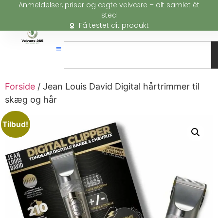
Anmeldelser, priser og ægte velvære – alt samlet ét
sted
Få testet dit produkt
Forside
/ Jean Louis David Digital hårtrimmer til
skæg og hår
Tilbud!