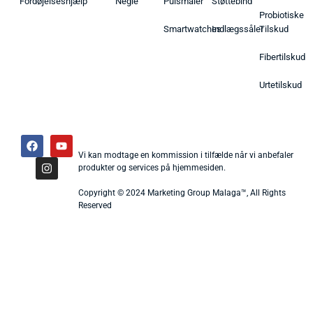
Fordøjelseshjælp
Negle
Pulsmåler
Støttebind
Probiotiske
Smartwatches
Indlægssåler
Tilskud
Fibertilskud
Urtetilskud
Vi kan modtage en kommission i tilfælde når vi anbefaler
produkter og services på hjemmesiden.
Copyright © 2024 Marketing Group Malaga™, All Rights
Reserved