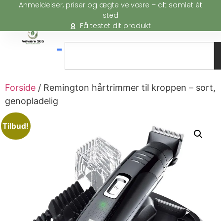
Anmeldelser, priser og ægte velvære – alt samlet ét
sted
Få testet dit produkt
Forside
/ Remington hårtrimmer til kroppen – sort,
genopladelig
Tilbud!