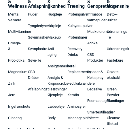
&
&
&
&
&
&
Wellness
Afslapning
Skønhed
Træning
Genopretning
Udrensnin
Mental
Puder
Hudpleje
Proteinpulver
Infrarøde
Detox-
Velvære
varmepuder
Juicer
Tyngdedyner
Hårpleje
Kulhydratpulver
Multivitaminer
Muskelcremer
Udrensnings-
Søvnmasker
Makeup
Proteinbarer
Te
Omega-
Arinka
3
Søvnplastre
Anti-
Recovery
Udrensnings
aging
Drinks
CBD
Probiotika
Søvn-Te
Produkter
Fastekure
Ansigtsmasker
Meal
Magnesium
CBD-
Replacements
Isposer &
Grøn te-
Dråber
Ansigts &
Kølespray
ekstrakt
Zink
Kropsscrubs
Fedtforbrændere
Afslapningstilsætninger
Ledsalve
Green
Jern
Øjenpleje
Keratin
Powder-
Fodmassagecremer
Blandinger
Ingefærshots
Læbepleje
Aminosyrer
Smertestillende
Liver
Ginseng
Body
Massagepistoler
Plastre
Cleanse-
tilskud