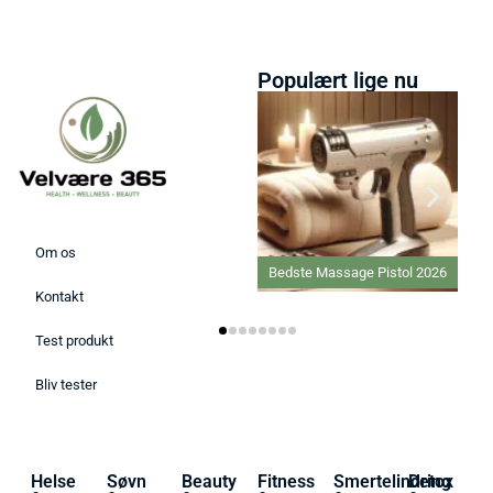
Populært lige nu
Om os
Bedste Massage Pistol 2026
Kontakt
Test produkt
Bliv tester
Helse
Søvn
Beauty
Fitness
Smertelindring
Detox