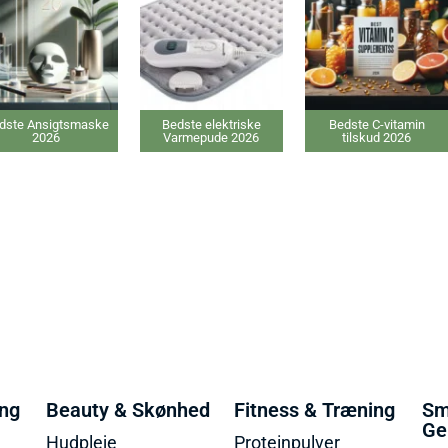
dste Ansigtsmaske
Bedste elektriske
Bedste C-vitamin
2026
Varmepude 2026
tilskud 2026
ing
Beauty & Skønhed
Fitness & Træning
Sm
Ge
Hudpleje
Proteinpulver