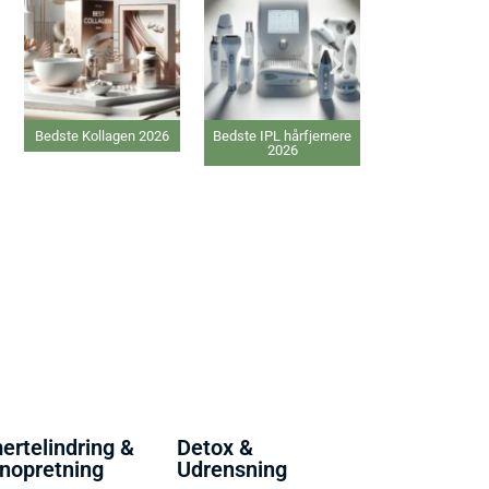
Bedste Kollagen 2026
Bedste IPL hårfjernere
Bedste Gin
2026
tilskud 20
ertelindring &
Detox &
nopretning
Udrensning