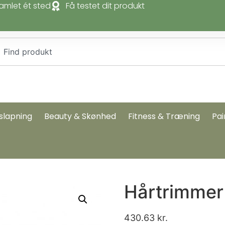
amlet ét sted
Få testet dit produkt
slapning
Beauty & Skønhed
Fitness & Træning
Pai
Hårtrimmer
430.63
kr.