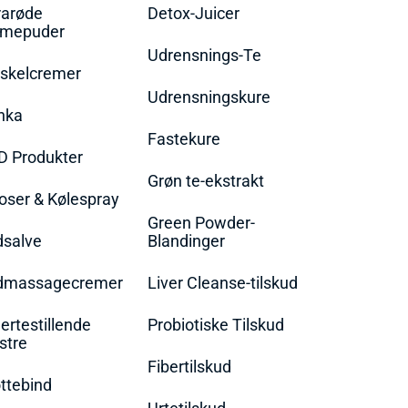
rarøde
Detox-Juicer
rmepuder
Udrensnings-Te
skelcremer
Udrensningskure
nka
Fastekure
D Produkter
Grøn te-ekstrakt
oser & Kølespray
Green Powder-
dsalve
Blandinger
dmassagecremer
Liver Cleanse-tilskud
rtestillende
Probiotiske Tilskud
stre
Fibertilskud
ttebind