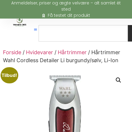
Anmeldelser, priser og ægte velvære – alt samlet ét
sted
Få testet dit produkt
Forside
/
Hvidevarer
/
Hårtrimmer
/ Hårtrimmer
Wahl Cordless Detailer Li burgundy/sølv, Li-Ion
Tilbud!