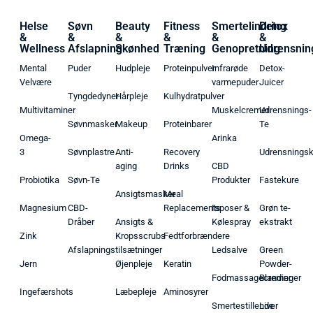
Helse
Søvn
Beauty
Fitness
Smertelindring
Detox
&
&
&
&
&
&
Wellness
Afslapning
Skønhed
Træning
Genopretning
Udrensnin
Mental
Puder
Hudpleje
Proteinpulver
Infrarøde
Detox-
Velvære
varmepuder
Juicer
Tyngdedyner
Hårpleje
Kulhydratpulver
Multivitaminer
Muskelcremer
Udrensnings-
Søvnmasker
Makeup
Proteinbarer
Te
Omega-
Arinka
3
Søvnplastre
Anti-
Recovery
Udrensnings
aging
Drinks
CBD
Probiotika
Søvn-Te
Produkter
Fastekure
Ansigtsmasker
Meal
Magnesium
CBD-
Replacements
Isposer &
Grøn te-
Dråber
Ansigts &
Kølespray
ekstrakt
Zink
Kropsscrubs
Fedtforbrændere
Afslapningstilsætninger
Ledsalve
Green
Jern
Øjenpleje
Keratin
Powder-
Fodmassagecremer
Blandinger
Ingefærshots
Læbepleje
Aminosyrer
Smertestillende
Liver