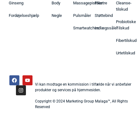
Ginseng
Body
Massagepistoler
Plastre
Cleanse-
tilskud
Fordøjelseshjælp
Negle
Pulsmåler
Støttebind
Probiotiske
Smartwatches
Indlægssåler
Tilskud
Fibertilskud
Urtetilskud
Vi kan modtage en kommission i tilfælde når vi anbefaler
produkter og services på hjemmesiden.
Copyright © 2024 Marketing Group Malaga™, All Rights
Reserved