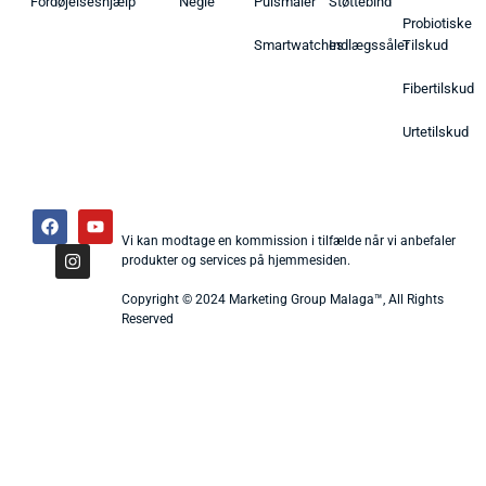
Fordøjelseshjælp
Negle
Pulsmåler
Støttebind
Probiotiske
Smartwatches
Indlægssåler
Tilskud
Fibertilskud
Urtetilskud
Vi kan modtage en kommission i tilfælde når vi anbefaler
produkter og services på hjemmesiden.
Copyright © 2024 Marketing Group Malaga™, All Rights
Reserved