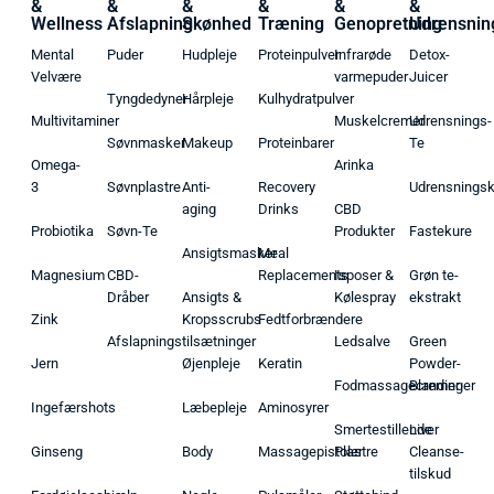
&
&
&
&
&
&
Wellness
Afslapning
Skønhed
Træning
Genopretning
Udrensnin
Mental
Puder
Hudpleje
Proteinpulver
Infrarøde
Detox-
Velvære
varmepuder
Juicer
Tyngdedyner
Hårpleje
Kulhydratpulver
Multivitaminer
Muskelcremer
Udrensnings-
Søvnmasker
Makeup
Proteinbarer
Te
Omega-
Arinka
3
Søvnplastre
Anti-
Recovery
Udrensnings
aging
Drinks
CBD
Probiotika
Søvn-Te
Produkter
Fastekure
Ansigtsmasker
Meal
Magnesium
CBD-
Replacements
Isposer &
Grøn te-
Dråber
Ansigts &
Kølespray
ekstrakt
Zink
Kropsscrubs
Fedtforbrændere
Afslapningstilsætninger
Ledsalve
Green
Jern
Øjenpleje
Keratin
Powder-
Fodmassagecremer
Blandinger
Ingefærshots
Læbepleje
Aminosyrer
Smertestillende
Liver
Ginseng
Body
Massagepistoler
Plastre
Cleanse-
tilskud