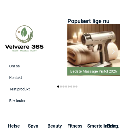
Populært lige nu
Om os
Bedste Massage Pistol 2026
Kontakt
Test produkt
Bliv tester
Helse
Søvn
Beauty
Fitness
Smertelindring
Detox