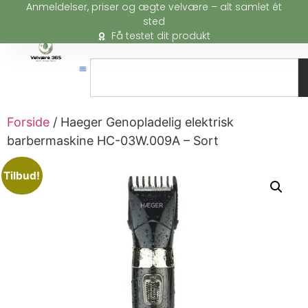
Anmeldelser, priser og ægte velvære – alt samlet ét
sted
Få testet dit produkt
Forside
/ Haeger Genopladelig elektrisk
barbermaskine HC-03W.009A – Sort
Tilbud!