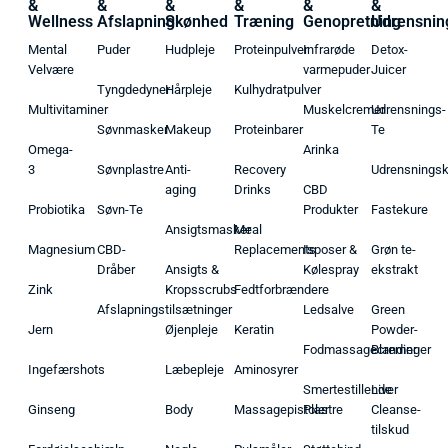
&
&
&
&
&
&
Wellness
Afslapning
Skønhed
Træning
Genopretning
Udrensnin
Mental
Puder
Hudpleje
Proteinpulver
Infrarøde
Detox-
Velvære
varmepuder
Juicer
Tyngdedyner
Hårpleje
Kulhydratpulver
Multivitaminer
Muskelcremer
Udrensnings-
Søvnmasker
Makeup
Proteinbarer
Te
Omega-
Arinka
3
Søvnplastre
Anti-
Recovery
Udrensnings
aging
Drinks
CBD
Probiotika
Søvn-Te
Produkter
Fastekure
Ansigtsmasker
Meal
Magnesium
CBD-
Replacements
Isposer &
Grøn te-
Dråber
Ansigts &
Kølespray
ekstrakt
Zink
Kropsscrubs
Fedtforbrændere
Afslapningstilsætninger
Ledsalve
Green
Jern
Øjenpleje
Keratin
Powder-
Fodmassagecremer
Blandinger
Ingefærshots
Læbepleje
Aminosyrer
Smertestillende
Liver
Ginseng
Body
Massagepistoler
Plastre
Cleanse-
tilskud