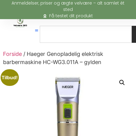
Anmeldelser, priser og ægte velvære – alt samlet ét
sted
Få testet dit produkt
Forside
/ Haeger Genopladelig elektrisk
barbermaskine HC-WG3.011A – gylden
Tilbud!