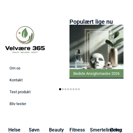
Populært lige nu
Om os
Bedste Ansigtsmaske 2026
Kontakt
Test produkt
Bliv tester
Helse
Søvn
Beauty
Fitness
Smertelindring
Detox