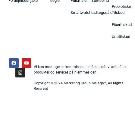
Fordøjelseshjælp
Negle
Pulsmåler
Støttebind
Probiotiske
Smartwatches
Indlægssåler
Tilskud
Fibertilskud
Urtetilskud
Vi kan modtage en kommission i tilfælde når vi anbefaler
produkter og services på hjemmesiden.
Copyright © 2024 Marketing Group Malaga™, All Rights
Reserved