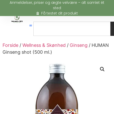
Anmeldelser, priser og ægte velvære – alt samlet ét
sted
Få testet dit produkt
Forside
/
Wellness & Skønhed
/
Ginseng
/ HUMAN
Ginseng shot (500 ml.)