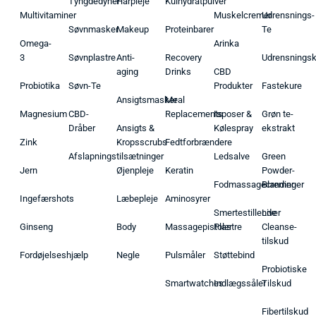
Tyngdedyner
Hårpleje
Kulhydratpulver
Multivitaminer
Muskelcremer
Udrensnings-
Søvnmasker
Makeup
Proteinbarer
Te
Omega-
Arinka
3
Søvnplastre
Anti-
Recovery
Udrensnings
aging
Drinks
CBD
Probiotika
Søvn-Te
Produkter
Fastekure
Ansigtsmasker
Meal
Magnesium
CBD-
Replacements
Isposer &
Grøn te-
Dråber
Ansigts &
Kølespray
ekstrakt
Zink
Kropsscrubs
Fedtforbrændere
Afslapningstilsætninger
Ledsalve
Green
Jern
Øjenpleje
Keratin
Powder-
Fodmassagecremer
Blandinger
Ingefærshots
Læbepleje
Aminosyrer
Smertestillende
Liver
Ginseng
Body
Massagepistoler
Plastre
Cleanse-
tilskud
Fordøjelseshjælp
Negle
Pulsmåler
Støttebind
Probiotiske
Smartwatches
Indlægssåler
Tilskud
Fibertilskud