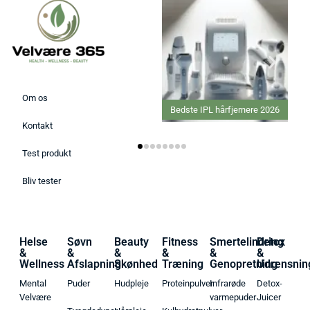
Om os
Bedste IPL hårfjernere 2026
Kontakt
Test produkt
Bliv tester
Helse
Søvn
Beauty
Fitness
Smertelindring
Detox
&
&
&
&
&
&
Wellness
Afslapning
Skønhed
Træning
Genopretning
Udrensnin
Mental
Puder
Hudpleje
Proteinpulver
Infrarøde
Detox-
Velvære
varmepuder
Juicer