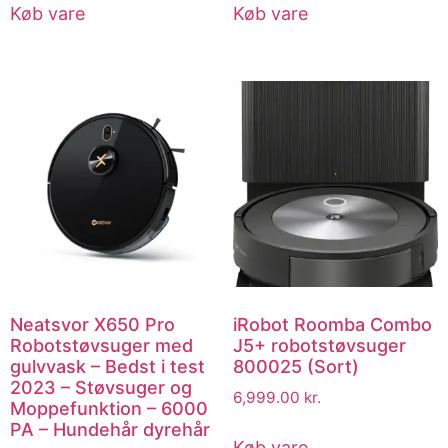
Køb vare
Køb vare
Neatsvor X650 Pro
iRobot Roomba Combo
Robotstøvsuger med
J5+ robotstøvsuger
gulvvask – Bedst i test
800025 (Sort)
2023 – Støvsuger og
6,999.00
kr.
Moppefunktion – 6000
PA – Hundehår dyrehår
Køb vare