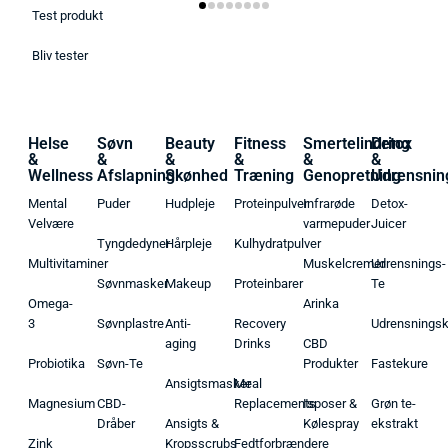
Test produkt
Bliv tester
Helse
Søvn
Beauty
Fitness
Smertelindring
Detox
&
&
&
&
&
&
Wellness
Afslapning
Skønhed
Træning
Genopretning
Udrensnin
Mental
Puder
Hudpleje
Proteinpulver
Infrarøde
Detox-
Velvære
varmepuder
Juicer
Tyngdedyner
Hårpleje
Kulhydratpulver
Multivitaminer
Muskelcremer
Udrensnings-
Søvnmasker
Makeup
Proteinbarer
Te
Omega-
Arinka
3
Søvnplastre
Anti-
Recovery
Udrensnings
aging
Drinks
CBD
Probiotika
Søvn-Te
Produkter
Fastekure
Ansigtsmasker
Meal
Magnesium
CBD-
Replacements
Isposer &
Grøn te-
Dråber
Ansigts &
Kølespray
ekstrakt
Zink
Kropsscrubs
Fedtforbrændere