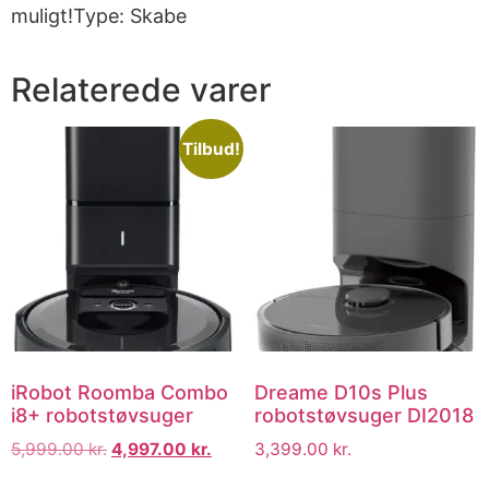
muligt!Type: Skabe
Relaterede varer
Tilbud!
iRobot Roomba Combo
Dreame D10s Plus
i8+ robotstøvsuger
robotstøvsuger DI2018
5,999.00
kr.
4,997.00
kr.
3,399.00
kr.