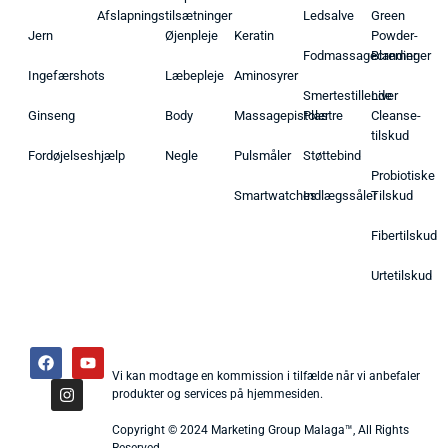
Afslapningstilsætninger
Ledsalve
Green
Jern
Øjenpleje
Keratin
Powder-
Fodmassagecremer
Blandinger
Ingefærshots
Læbepleje
Aminosyrer
Smertestillende
Liver
Ginseng
Body
Massagepistoler
Plastre
Cleanse-
tilskud
Fordøjelseshjælp
Negle
Pulsmåler
Støttebind
Probiotiske
Smartwatches
Indlægssåler
Tilskud
Fibertilskud
Urtetilskud
Vi kan modtage en kommission i tilfælde når vi anbefaler
produkter og services på hjemmesiden.
Copyright © 2024 Marketing Group Malaga™, All Rights
Reserved