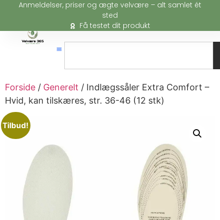
Anmeldelser, priser og ægte velvære – alt samlet ét
sted
Få testet dit produkt
Forside
/
Generelt
/ Indlægssåler Extra Comfort –
Hvid, kan tilskæres, str. 36-46 (12 stk)
Tilbud!