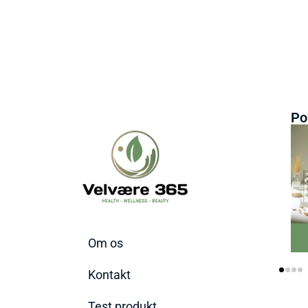
Po
Bedste Ginseng
Om os
tilskud 2026
Kontakt
Test produkt