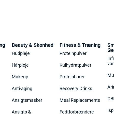
ing
Beauty & Skønhed
Fitness & Træning
Sm
Ge
Hudpleje
Proteinpulver
Inf
va
Hårpleje
Kulhydratpulver
Mu
Makeup
Proteinbarer
Ari
Anti-aging
Recovery Drinks
CB
Ansigtsmasker
Meal Replacements
Isp
Ansigts &
Fedtforbrændere