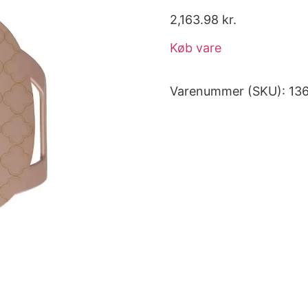
2,163.98
kr.
Køb vare
Varenummer (SKU):
13