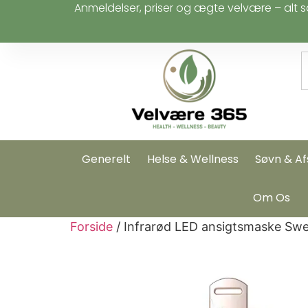
Anmeldelser, priser og ægte velvære – alt s
Generelt
Helse & Wellness
Søvn & Af
Om Os
Forside
/ Infrarød LED ansigtsmaske Sw