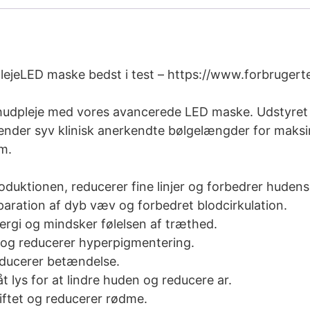
lejeLED maske bedst i test – https://www.forbruger
hudpleje med vores avancerede LED maske. Udstyret m
ender syv klinisk anerkendte bølgelængder for maksi
em.
duktionen, reducerer fine linjer og forbedrer hudens e
aration af dyb væv og forbedret blodcirkulation.
rgi og mindsker følelsen af træthed.
og reducerer hyperpigmentering.
ducerer betændelse.
t lys for at lindre huden og reducere ar.
iftet og reducerer rødme.