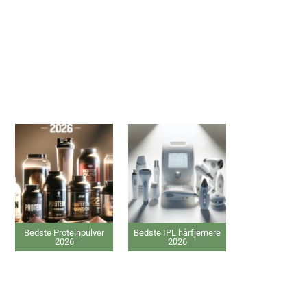
Bedste IPL hårfjernere
Bedste elektriske
Bedste Ansi
2026
Varmepude 2026
2026