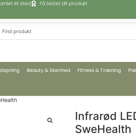
amlet ét sted
Få testet dit produkt
slapning
Beauty & Skønhed
Fitness & Træning
Pai
eHealth
Infrarød L
SweHealth