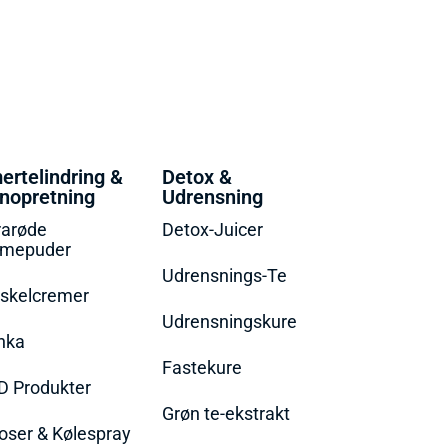
ertelindring &
Detox &
nopretning
Udrensning
rarøde
Detox-Juicer
rmepuder
Udrensnings-Te
skelcremer
Udrensningskure
nka
Fastekure
D Produkter
Grøn te-ekstrakt
oser & Kølespray