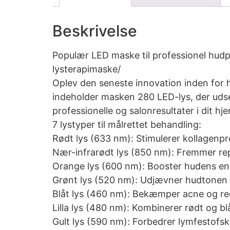
Beskrivelse
Populær LED maske til professionel hudp
lysterapimaske/
Oplev den seneste innovation inden for 
indeholder masken 280 LED-lys, der uds
professionelle og salonresultater i dit hj
7 lystyper til målrettet behandling:
Rødt lys (633 nm): Stimulerer kollagenpro
Nær-infrarødt lys (850 nm): Fremmer rep
Orange lys (600 nm): Booster hudens ene
Grønt lys (520 nm): Udjævner hudtonen 
Blåt lys (460 nm): Bekæmper acne og re
Lilla lys (480 nm): Kombinerer rødt og blå
Gult lys (590 nm): Forbedrer lymfestofsk