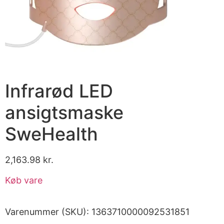
Infrarød LED
ansigtsmaske
SweHealth
2,163.98
kr.
Køb vare
Varenummer (SKU):
1363710000092531851