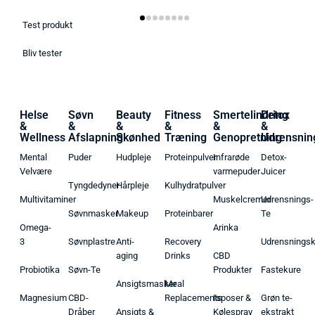
Test produkt
Bliv tester
Helse
Søvn
Beauty
Fitness
Smertelindring
Detox
&
&
&
&
&
&
Wellness
Afslapning
Skønhed
Træning
Genopretning
Udrensnin
Mental
Puder
Hudpleje
Proteinpulver
Infrarøde
Detox-
Velvære
varmepuder
Juicer
Tyngdedyner
Hårpleje
Kulhydratpulver
Multivitaminer
Muskelcremer
Udrensnings-
Søvnmasker
Makeup
Proteinbarer
Te
Omega-
Arinka
3
Søvnplastre
Anti-
Recovery
Udrensnings
aging
Drinks
CBD
Probiotika
Søvn-Te
Produkter
Fastekure
Ansigtsmasker
Meal
Magnesium
CBD-
Replacements
Isposer &
Grøn te-
Dråber
Ansigts &
Kølespray
ekstrakt