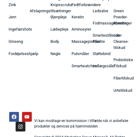
Zink
Kropsscrubs
Fedtforbrændere
Afslapningstilsætninger
Ledsalve
Green
Jern
Øjenpleje
Keratin
Powder-
Fodmassagecremer
Blandinger
Ingefærshots
Læbepleje
Aminosyrer
Smertestillende
Liver
Ginseng
Body
Massagepistoler
Plastre
Cleanse-
tilskud
Fordøjelseshjælp
Negle
Pulsmåler
Støttebind
Probiotiske
Smartwatches
Indlægssåler
Tilskud
Fibertilskud
Urtetilskud
Vi kan modtage en kommission i tilfælde når vi anbefaler
produkter og services på hjemmesiden.