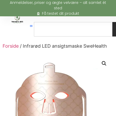
Anmeldelser, priser og ægte velvære – alt samlet ét
sted
Få testet dit produkt
Forside
/ Infrarød LED ansigtsmaske SweHealth