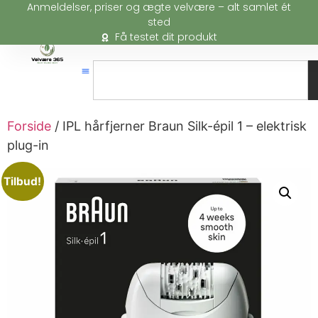
Anmeldelser, priser og ægte velvære – alt samlet ét
sted
Få testet dit produkt
Forside
/ IPL hårfjerner Braun Silk-épil 1 – elektrisk
plug-in
Tilbud!