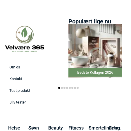
Populært lige nu
Om os
Bedste Kollagen 2026
Kontakt
Test produkt
Bliv tester
Helse
Søvn
Beauty
Fitness
Smertelindring
Detox