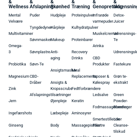
&
&
&
&
&
&
Wellness
Afslapning
Skønhed
Træning
Genopretning
Udrensnin
Mental
Puder
Hudpleje
Proteinpulver
Infrarøde
Detox-
Velvære
varmepuder
Juicer
Tyngdedyner
Hårpleje
Kulhydratpulver
Multivitaminer
Muskelcremer
Udrensnings-
Søvnmasker
Makeup
Proteinbarer
Te
Omega-
Arinka
3
Søvnplastre
Anti-
Recovery
Udrensnings
aging
Drinks
CBD
Probiotika
Søvn-Te
Produkter
Fastekure
Ansigtsmasker
Meal
Magnesium
CBD-
Replacements
Isposer &
Grøn te-
Dråber
Ansigts &
Kølespray
ekstrakt
Zink
Kropsscrubs
Fedtforbrændere
Afslapningstilsætninger
Ledsalve
Green
Jern
Øjenpleje
Keratin
Powder-
Fodmassagecremer
Blandinger
Ingefærshots
Læbepleje
Aminosyrer
Smertestillende
Liver
Ginseng
Body
Massagepistoler
Plastre
Cleanse-
tilskud