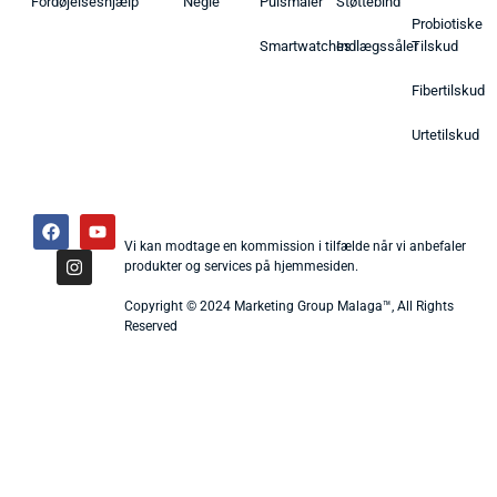
Fordøjelseshjælp
Negle
Pulsmåler
Støttebind
Probiotiske
Smartwatches
Indlægssåler
Tilskud
Fibertilskud
Urtetilskud
Vi kan modtage en kommission i tilfælde når vi anbefaler
produkter og services på hjemmesiden.
Copyright © 2024 Marketing Group Malaga™, All Rights
Reserved