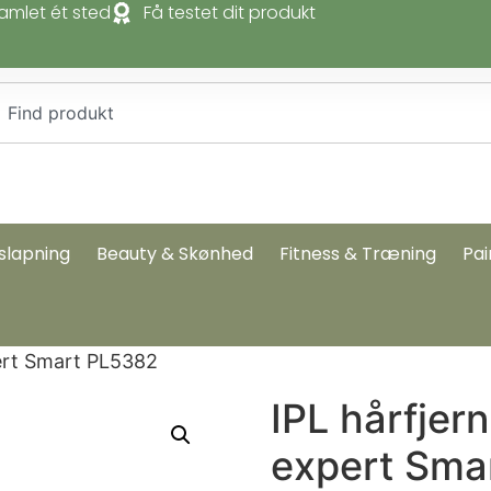
amlet ét sted
Få testet dit produkt
slapning
Beauty & Skønhed
Fitness & Træning
Pai
pert Smart PL5382
IPL hårfjern
expert Sma