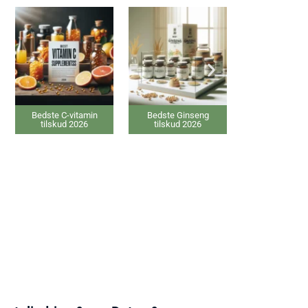
Bedste C-vitamin
Bedste Ginseng
Bedste elektrisk
tilskud 2026
tilskud 2026
Varmepude 2026