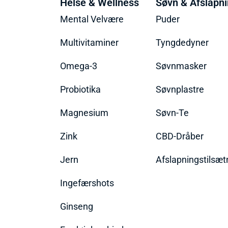
Helse & Wellness
Søvn & Afslapn
Mental Velvære
Puder
Multivitaminer
Tyngdedyner
Omega-3
Søvnmasker
Probiotika
Søvnplastre
Magnesium
Søvn-Te
Zink
CBD-Dråber
Jern
Afslapningstilsæt
Ingefærshots
Ginseng