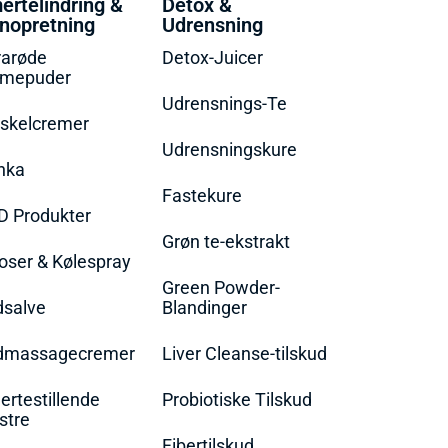
ertelindring &
Detox &
nopretning
Udrensning
rarøde
Detox-Juicer
rmepuder
Udrensnings-Te
skelcremer
Udrensningskure
nka
Fastekure
D Produkter
Grøn te-ekstrakt
oser & Kølespray
Green Powder-
dsalve
Blandinger
dmassagecremer
Liver Cleanse-tilskud
rtestillende
Probiotiske Tilskud
stre
Fibertilskud