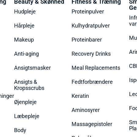
ing
Beauty & Skønhed
Fitness & Træning
Sm
Ge
Hudpleje
Proteinpulver
Inf
va
Hårpleje
Kulhydratpulver
Mu
Makeup
Proteinbarer
Ari
Anti-aging
Recovery Drinks
CB
Ansigtsmasker
Meal Replacements
Isp
Ansigts &
Fedtforbrændere
Kropsscrubs
Le
ninger
Keratin
Øjenpleje
Fo
Aminosyrer
Læbepleje
Sme
Massagepistoler
Pla
Body