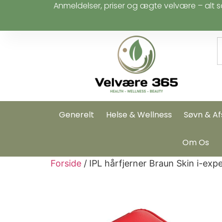
Anmeldelser, priser og ægte velvære – alt s
Generelt
Helse & Wellness
Søvn & Af
Om Os
Forside
/ IPL hårfjerner Braun Skin i-ex