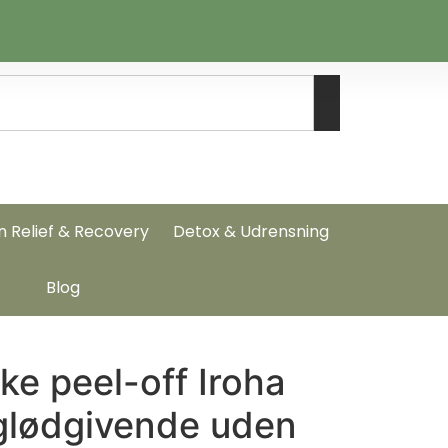
n Relief & Recovery
Detox & Udrensning
Blog
e peel-off Iroha
 glødgivende uden