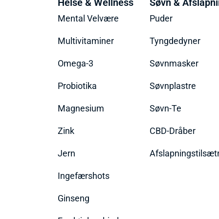
Helse & Wellness
Søvn & Afslapn
Mental Velvære
Puder
Multivitaminer
Tyngdedyner
Omega-3
Søvnmasker
Probiotika
Søvnplastre
Magnesium
Søvn-Te
Zink
CBD-Dråber
Jern
Afslapningstilsæt
Ingefærshots
Ginseng