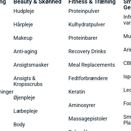
ing
Beauty & Skønhed
Fitness & Træning
Sm
Ge
Hudpleje
Proteinpulver
Inf
va
Hårpleje
Kulhydratpulver
Mu
Makeup
Proteinbarer
Ari
Anti-aging
Recovery Drinks
CB
Ansigtsmasker
Meal Replacements
Isp
Ansigts &
Fedtforbrændere
Kropsscrubs
Le
ninger
Keratin
Øjenpleje
Fo
Aminosyrer
Læbepleje
Sme
Massagepistoler
Pla
Body