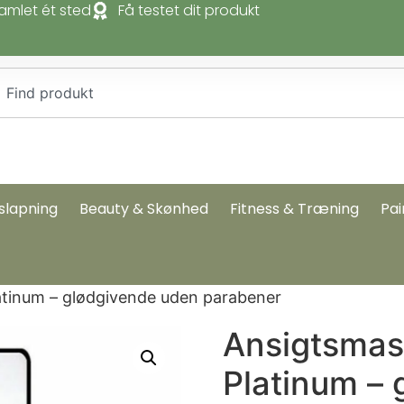
amlet ét sted
Få testet dit produkt
slapning
Beauty & Skønhed
Fitness & Træning
Pai
latinum – glødgivende uden parabener
Ansigtsmask
Platinum –