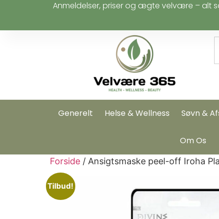
Anmeldelser, priser og ægte velvære – alt s
Generelt
Helse & Wellness
Søvn & Af
Om Os
Forside
/ Ansigtsmaske peel-off Iroha P
Tilbud!