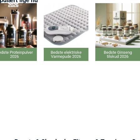
te Proteinpulver
Bedste elektriske
Bedste Ginseng
2026
Varmepude 2026
tilskud 2026