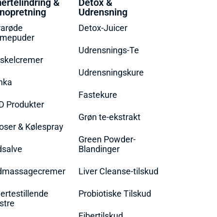
ertelindring &
Detox &
nopretning
Udrensning
rarøde
Detox-Juicer
rmepuder
Udrensnings-Te
skelcremer
Udrensningskure
nka
Fastekure
D Produkter
Grøn te-ekstrakt
oser & Kølespray
Green Powder-
dsalve
Blandinger
dmassagecremer
Liver Cleanse-tilskud
rtestillende
Probiotiske Tilskud
stre
Fibertilskud