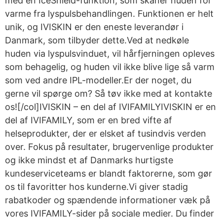
med en IceShield-funktion, som skåner huden for
varme fra lyspulsbehandlingen. Funktionen er helt
unik, og IVISKIN er den eneste leverandør i
Danmark, som tilbyder dette.Ved at nedkøle
huden via lyspulsvinduet, vil hårfjerningen opleves
som behagelig, og huden vil ikke blive lige så varm
som ved andre IPL-modeller.Er der noget, du
gerne vil spørge om? Så tøv ikke med at kontakte
os![/col]IVISKIN – en del af IVIFAMILYIVISKIN er en
del af IVIFAMILY, som er en bred vifte af
helseprodukter, der er elsket af tusindvis verden
over. Fokus på resultater, brugervenlige produkter
og ikke mindst et af Danmarks hurtigste
kundeserviceteams er blandt faktorerne, som gør
os til favoritter hos kunderne.Vi giver stadig
rabatkoder og spændende informationer væk på
vores IVIFAMILY-sider på sociale medier. Du finder