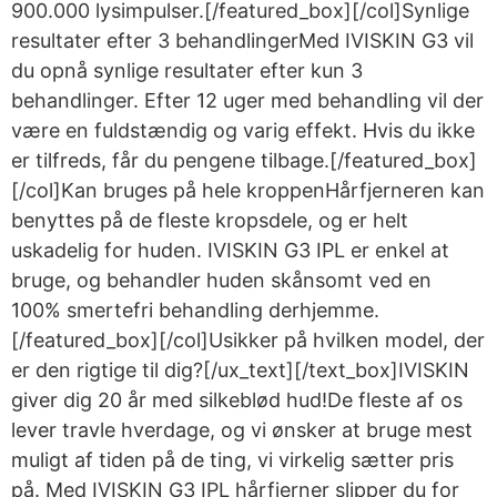
900.000 lysimpulser.[/featured_box][/col]Synlige
resultater efter 3 behandlingerMed IVISKIN G3 vil
du opnå synlige resultater efter kun 3
behandlinger. Efter 12 uger med behandling vil der
være en fuldstændig og varig effekt. Hvis du ikke
er tilfreds, får du pengene tilbage.[/featured_box]
[/col]Kan bruges på hele kroppenHårfjerneren kan
benyttes på de fleste kropsdele, og er helt
uskadelig for huden. IVISKIN G3 IPL er enkel at
bruge, og behandler huden skånsomt ved en
100% smertefri behandling derhjemme.
[/featured_box][/col]Usikker på hvilken model, der
er den rigtige til dig?[/ux_text][/text_box]IVISKIN
giver dig 20 år med silkeblød hud!De fleste af os
lever travle hverdage, og vi ønsker at bruge mest
muligt af tiden på de ting, vi virkelig sætter pris
på. Med IVISKIN G3 IPL hårfjerner slipper du for