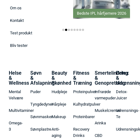
Om os
Bedste Ginseng tilskud 2026
Bedste IPL hårfjernere 2026
Kontakt
Test produkt
Bliv tester
Helse
Søvn
Beauty
Fitness
Smertelindring
Detox
&
&
&
&
&
&
Wellness
Afslapning
Skønhed
Træning
Genopretning
Udrensnin
Mental
Puder
Hudpleje
Proteinpulver
Infrarøde
Detox-
Velvære
varmepuder
Juicer
Tyngdedyner
Hårpleje
Kulhydratpulver
Multivitaminer
Muskelcremer
Udrensnings-
Søvnmasker
Makeup
Proteinbarer
Te
Omega-
Arinka
3
Søvnplastre
Anti-
Recovery
Udrensnings
aging
Drinks
CBD