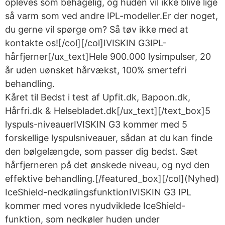
opleves som behagelig, og huden vil ikke blive lige
så varm som ved andre IPL-modeller.Er der noget,
du gerne vil spørge om? Så tøv ikke med at
kontakte os![/col][/col]IVISKIN G3IPL-
hårfjerner[/ux_text]Hele 900.000 lysimpulser, 20
år uden uønsket hårvækst, 100% smertefri
behandling.
Kåret til Bedst i test af Upfit.dk, Bapoon.dk,
Hårfri.dk & Helsebladet.dk[/ux_text][/text_box]5
lyspuls-niveauerIVISKIN G3 kommer med 5
forskellige lyspulsniveauer, sådan at du kan finde
den bølgelængde, som passer dig bedst. Sæt
hårfjerneren på det ønskede niveau, og nyd den
effektive behandling.[/featured_box][/col](Nyhed)
IceShield-nedkølingsfunktionIVISKIN G3 IPL
kommer med vores nyudviklede IceShield-
funktion, som nedkøler huden under