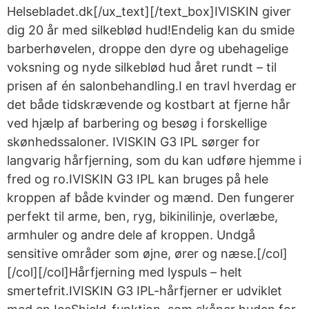
Helsebladet.dk[/ux_text][/text_box]IVISKIN giver
dig 20 år med silkeblød hud!Endelig kan du smide
barberhøvelen, droppe den dyre og ubehagelige
voksning og nyde silkeblød hud året rundt – til
prisen af én salonbehandling.I en travl hverdag er
det både tidskrævende og kostbart at fjerne hår
ved hjælp af barbering og besøg i forskellige
skønhedssaloner. IVISKIN G3 IPL sørger for
langvarig hårfjerning, som du kan udføre hjemme i
fred og ro.IVISKIN G3 IPL kan bruges på hele
kroppen af både kvinder og mænd. Den fungerer
perfekt til arme, ben, ryg, bikinilinje, overlæbe,
armhuler og andre dele af kroppen. Undgå
sensitive områder som øjne, ører og næse.[/col]
[/col][/col]Hårfjerning med lyspuls – helt
smertefrit.IVISKIN G3 IPL-hårfjerner er udviklet