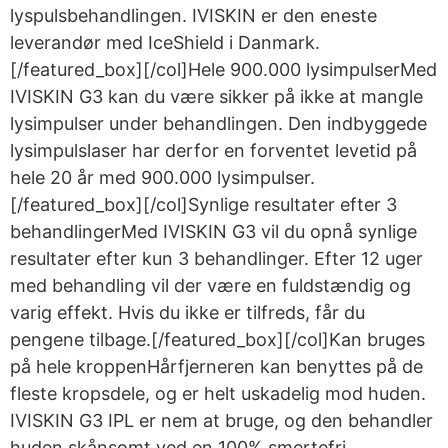
lyspulsbehandlingen. IVISKIN er den eneste
leverandør med IceShield i Danmark.
[/featured_box][/col]Hele 900.000 lysimpulserMed
IVISKIN G3 kan du være sikker på ikke at mangle
lysimpulser under behandlingen. Den indbyggede
lysimpulslaser har derfor en forventet levetid på
hele 20 år med 900.000 lysimpulser.
[/featured_box][/col]Synlige resultater efter 3
behandlingerMed IVISKIN G3 vil du opnå synlige
resultater efter kun 3 behandlinger. Efter 12 uger
med behandling vil der være en fuldstændig og
varig effekt. Hvis du ikke er tilfreds, får du
pengene tilbage.[/featured_box][/col]Kan bruges
på hele kroppenHårfjerneren kan benyttes på de
fleste kropsdele, og er helt uskadelig mod huden.
IVISKIN G3 IPL er nem at bruge, og den behandler
huden skånsomt ved en 100% smertefri