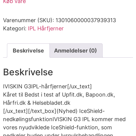
Køb vare
Varenummer (SKU):
1301060000037939313
Kategori:
IPL Hårfjerner
Beskrivelse
Anmeldelser (0)
Beskrivelse
IVISKIN G3IPL-hårfjerner[/ux_text]
Kåret til Bedst i test af Upfit.dk, Bapoon.dk,
Hårfri.dk & Helsebladet.dk
[/ux_text][/text_box](Nyhed) IceShield-
nedkølingsfunktionIVISKIN G3 IPL kommer med
vores nyudviklede IceShield-funktion, som
nedkøler huden under lyspulsbehandlingen.