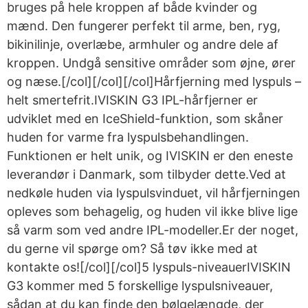
bruges på hele kroppen af både kvinder og
mænd. Den fungerer perfekt til arme, ben, ryg,
bikinilinje, overlæbe, armhuler og andre dele af
kroppen. Undgå sensitive områder som øjne, ører
og næse.[/col][/col][/col]Hårfjerning med lyspuls –
helt smertefrit.IVISKIN G3 IPL-hårfjerner er
udviklet med en IceShield-funktion, som skåner
huden for varme fra lyspulsbehandlingen.
Funktionen er helt unik, og IVISKIN er den eneste
leverandør i Danmark, som tilbyder dette.Ved at
nedkøle huden via lyspulsvinduet, vil hårfjerningen
opleves som behagelig, og huden vil ikke blive lige
så varm som ved andre IPL-modeller.Er der noget,
du gerne vil spørge om? Så tøv ikke med at
kontakte os![/col][/col]5 lyspuls-niveauerIVISKIN
G3 kommer med 5 forskellige lyspulsniveauer,
sådan at du kan finde den bølgelængde, der