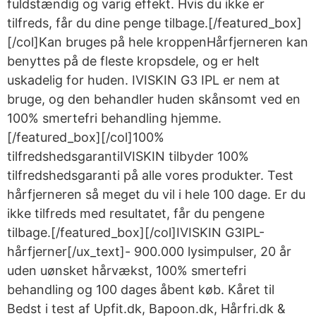
fuldstændig og varig effekt. Hvis du ikke er
tilfreds, får du dine penge tilbage.[/featured_box]
[/col]Kan bruges på hele kroppenHårfjerneren kan
benyttes på de fleste kropsdele, og er helt
uskadelig for huden. IVISKIN G3 IPL er nem at
bruge, og den behandler huden skånsomt ved en
100% smertefri behandling hjemme.
[/featured_box][/col]100%
tilfredshedsgarantiIVISKIN tilbyder 100%
tilfredshedsgaranti på alle vores produkter. Test
hårfjerneren så meget du vil i hele 100 dage. Er du
ikke tilfreds med resultatet, får du pengene
tilbage.[/featured_box][/col]IVISKIN G3IPL-
hårfjerner[/ux_text]- 900.000 lysimpulser, 20 år
uden uønsket hårvækst, 100% smertefri
behandling og 100 dages åbent køb. Kåret til
Bedst i test af Upfit.dk, Bapoon.dk, Hårfri.dk &