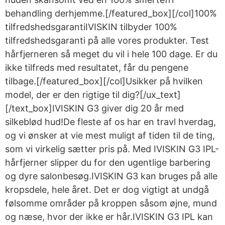
behandling derhjemme.[/featured_box][/col]100%
tilfredshedsgarantiIVISKIN tilbyder 100%
tilfredshedsgaranti på alle vores produkter. Test
hårfjerneren så meget du vil i hele 100 dage. Er du
ikke tilfreds med resultatet, får du pengene
tilbage.[/featured_box][/col]Usikker på hvilken
model, der er den rigtige til dig?[/ux_text]
[/text_box]IVISKIN G3 giver dig 20 år med
silkeblød hud!De fleste af os har en travl hverdag,
og vi ønsker at vie mest muligt af tiden til de ting,
som vi virkelig sætter pris på. Med IVISKIN G3 IPL-
hårfjerner slipper du for den ugentlige barbering
og dyre salonbesøg.IVISKIN G3 kan bruges på alle
kropsdele, hele året. Det er dog vigtigt at undgå
følsomme områder på kroppen såsom øjne, mund
og næse, hvor der ikke er hår.IVISKIN G3 IPL kan