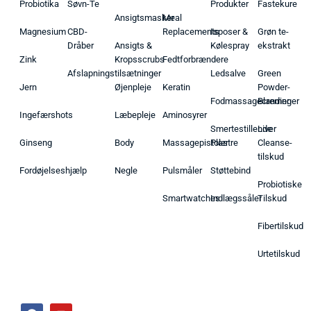
Probiotika
Søvn-Te
Produkter
Fastekure
Ansigtsmasker
Meal
Magnesium
CBD-
Replacements
Isposer &
Grøn te-
Dråber
Ansigts &
Kølespray
ekstrakt
Zink
Kropsscrubs
Fedtforbrændere
Afslapningstilsætninger
Ledsalve
Green
Jern
Øjenpleje
Keratin
Powder-
Fodmassagecremer
Blandinger
Ingefærshots
Læbepleje
Aminosyrer
Smertestillende
Liver
Ginseng
Body
Massagepistoler
Plastre
Cleanse-
tilskud
Fordøjelseshjælp
Negle
Pulsmåler
Støttebind
Probiotiske
Smartwatches
Indlægssåler
Tilskud
Fibertilskud
Urtetilskud