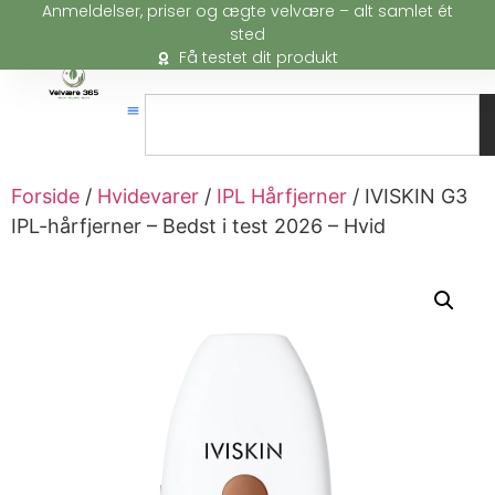
Anmeldelser, priser og ægte velvære – alt samlet ét
sted
Få testet dit produkt
Forside
/
Hvidevarer
/
IPL Hårfjerner
/ IVISKIN G3
IPL-hårfjerner – Bedst i test 2026 – Hvid