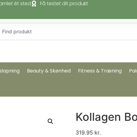
amlet ét sted
Få testet dit produkt
slapning
Beauty & Skønhed
Fitness & Træning
Pai
Kollagen B
319.95
kr.