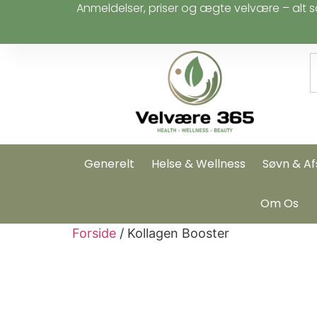
Anmeldelser, priser og ægte velvære – alt s
Generelt
Helse & Wellness
Søvn & Af
Om Os
Forside
/ Kollagen Booster