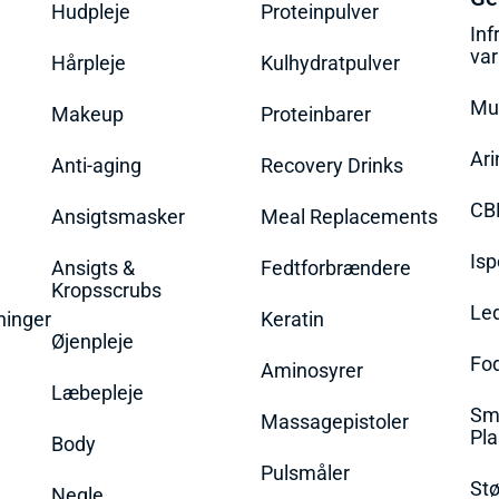
Hudpleje
Proteinpulver
Inf
va
Hårpleje
Kulhydratpulver
Mu
Makeup
Proteinbarer
Ari
Anti-aging
Recovery Drinks
CB
Ansigtsmasker
Meal Replacements
Isp
Ansigts &
Fedtforbrændere
Kropsscrubs
Le
ninger
Keratin
Øjenpleje
Fo
Aminosyrer
Læbepleje
Sme
Massagepistoler
Pla
Body
Pulsmåler
Stø
Negle