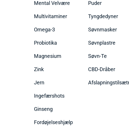
Mental Velvære
Puder
Multivitaminer
Tyngdedyner
Omega-3
Søvnmasker
Probiotika
Søvnplastre
Magnesium
Søvn-Te
Zink
CBD-Dråber
Jern
Afslapningstilsæt
Ingefærshots
Ginseng
Fordøjelseshjælp