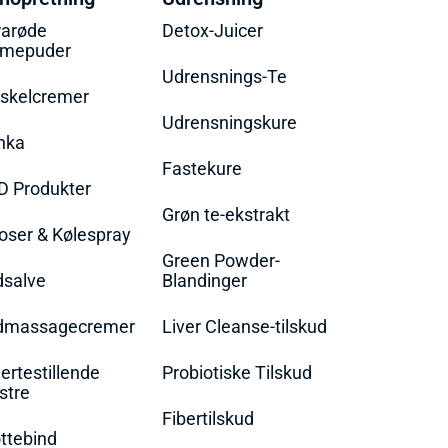
rarøde
Detox-Juicer
rmepuder
Udrensnings-Te
skelcremer
Udrensningskure
nka
Fastekure
D Produkter
Grøn te-ekstrakt
oser & Kølespray
Green Powder-
dsalve
Blandinger
dmassagecremer
Liver Cleanse-tilskud
rtestillende
Probiotiske Tilskud
stre
Fibertilskud
ttebind