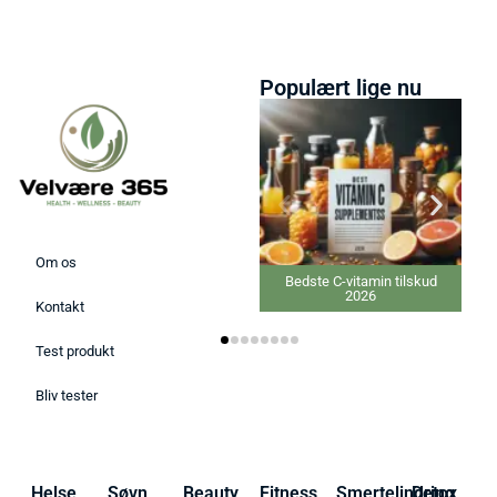
Populært lige nu
Om os
Bedste C-vitamin tilskud
Bedste Ansigtsmaske 
2026
Kontakt
Test produkt
Bliv tester
Helse
Søvn
Beauty
Fitness
Smertelindring
Detox