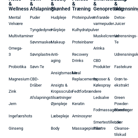
&
&
&
&
&
&
Wellness
Afslapning
Skønhed
Træning
Genopretning
Udrensnin
Mental
Puder
Hudpleje
Proteinpulver
Infrarøde
Detox-
Velvære
varmepuder
Juicer
Tyngdedyner
Hårpleje
Kulhydratpulver
Multivitaminer
Muskelcremer
Udrensnings-
Søvnmasker
Makeup
Proteinbarer
Te
Omega-
Arinka
3
Søvnplastre
Anti-
Recovery
Udrensnings
aging
Drinks
CBD
Probiotika
Søvn-Te
Produkter
Fastekure
Ansigtsmasker
Meal
Magnesium
CBD-
Replacements
Isposer &
Grøn te-
Dråber
Ansigts &
Kølespray
ekstrakt
Zink
Kropsscrubs
Fedtforbrændere
Afslapningstilsætninger
Ledsalve
Green
Jern
Øjenpleje
Keratin
Powder-
Fodmassagecremer
Blandinger
Ingefærshots
Læbepleje
Aminosyrer
Smertestillende
Liver
Ginseng
Body
Massagepistoler
Plastre
Cleanse-
tilskud