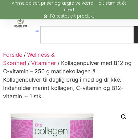
Anmeldelser, priser og ægte velvære – alt samlet ét
sted
Få testet dit produkt
Forside
/
Wellness &
Skønhed
/
Vitaminer
/ Kollagenpulver med B12 og
C-vitamin – 250 g marinekollagen â
Kollagenpulver til daglig brug i mad og drikke.
Indeholder marint kollagen, C-vitamin og B12-
vitamin. – 1 stk.