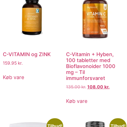
C-VITAMIN og ZINK
C-Vitamin + Hyben,
100 tabletter med
159.95
kr.
Bioflavonoider 1000
mg – Til
Køb vare
immunforsvaret
135.00
kr.
108.00
kr.
Køb vare
Tilbud!
Tilbud!