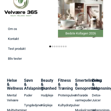
Om os
Bedste Kollagen 2026
Kontakt
Test produkt
Bliv tester
Helse
Søvn
Beauty
Fitness
Smertelindring
Detox
&
&
&
&
&
&
Wellness
Afslapning
Skønhed
Træning
Genopretning
Udrensnin
Mental
Puder
Hudpleje
Proteinpulver
Infrarøde
Detox-
Velvære
varmepuder
Juicer
Tyngdedyner
Hårpleje
Kulhydratpulver
Multivitaminer
Muskelcremer
Udrensnings-