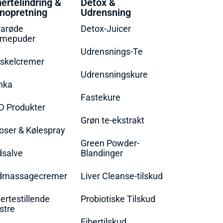
ertelindring &
Detox &
nopretning
Udrensning
rarøde
Detox-Juicer
rmepuder
Udrensnings-Te
skelcremer
Udrensningskure
nka
Fastekure
D Produkter
Grøn te-ekstrakt
oser & Kølespray
Green Powder-
dsalve
Blandinger
dmassagecremer
Liver Cleanse-tilskud
rtestillende
Probiotiske Tilskud
stre
Fibertilskud