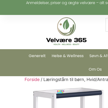
Anmeldelser, priser og ægte velvære – alt s
Generelt
Helse & Wellness
Søvn & Af
Om Os
Forside
/ Læringstårn til børn, Hvid/Ant