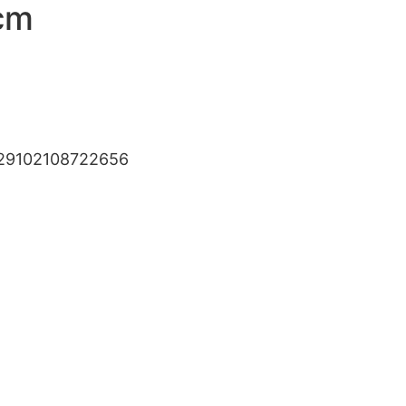
cm
29102108722656