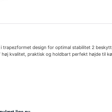
 i trapezformet design for optimal stabilitet 2 besky
øj kvalitet, praktisk og holdbart perfekt højde til 
pulært lige nu