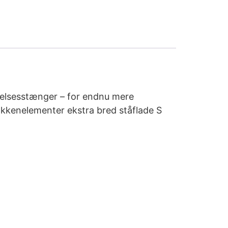
ttelsesstænger – for endnu mere
køkkenelementer ekstra bred ståflade S