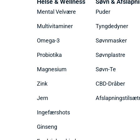
Helse & Wellness
Søvn & Afslapn
Mental Velvære
Puder
Multivitaminer
Tyngdedyner
Omega-3
Søvnmasker
Probiotika
Søvnplastre
Magnesium
Søvn-Te
Zink
CBD-Dråber
Jern
Afslapningstilsæt
Ingefærshots
Ginseng