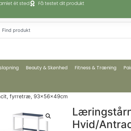
amlet ét sted
Få testet dit produkt
slapning
Beauty & Skønhed
Fitness & Træning
Pai
racit, fyrretræ, 93x56x49cm
Læringstårn 
Hvid/Antraci