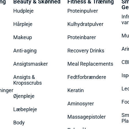
ing
Beauty & Skønhed
Fitness & Træning
Sm
Ge
Hudpleje
Proteinpulver
Inf
va
Hårpleje
Kulhydratpulver
Mu
Makeup
Proteinbarer
Ari
Anti-aging
Recovery Drinks
CB
Ansigtsmasker
Meal Replacements
Isp
Ansigts &
Fedtforbrændere
Kropsscrubs
Le
ninger
Keratin
Øjenpleje
Fo
Aminosyrer
Læbepleje
Sme
Massagepistoler
Pla
Body