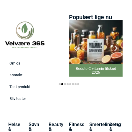
Populært lige nu
Om os
Bedste Ansigtsmaske 2026
Bedste C-vitamin tilskud
2026
Kontakt
Test produkt
Bliv tester
Helse
Søvn
Beauty
Fitness
Smertelindring
Detox
&
&
&
&
&
&