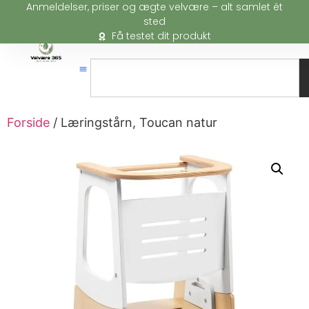
Anmeldelser, priser og ægte velvære – alt samlet ét
sted
Få testet dit produkt
Forside
/ Læringstårn, Toucan natur