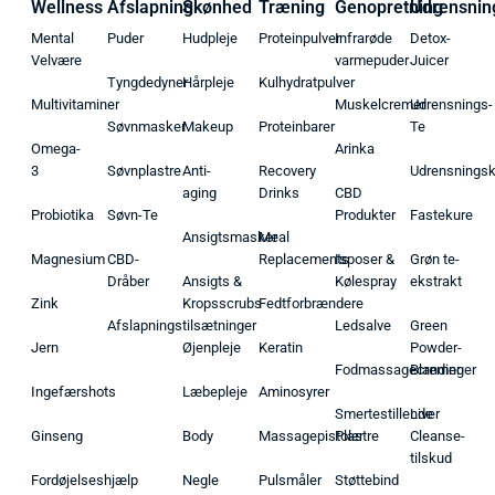
Wellness
Afslapning
Skønhed
Træning
Genopretning
Udrensnin
Mental
Puder
Hudpleje
Proteinpulver
Infrarøde
Detox-
Velvære
varmepuder
Juicer
Tyngdedyner
Hårpleje
Kulhydratpulver
Multivitaminer
Muskelcremer
Udrensnings-
Søvnmasker
Makeup
Proteinbarer
Te
Omega-
Arinka
3
Søvnplastre
Anti-
Recovery
Udrensnings
aging
Drinks
CBD
Probiotika
Søvn-Te
Produkter
Fastekure
Ansigtsmasker
Meal
Magnesium
CBD-
Replacements
Isposer &
Grøn te-
Dråber
Ansigts &
Kølespray
ekstrakt
Zink
Kropsscrubs
Fedtforbrændere
Afslapningstilsætninger
Ledsalve
Green
Jern
Øjenpleje
Keratin
Powder-
Fodmassagecremer
Blandinger
Ingefærshots
Læbepleje
Aminosyrer
Smertestillende
Liver
Ginseng
Body
Massagepistoler
Plastre
Cleanse-
tilskud
Fordøjelseshjælp
Negle
Pulsmåler
Støttebind