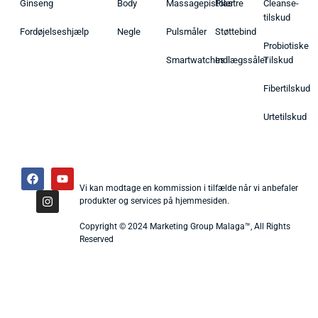
Ginseng
Body
Massagepistoler
Plastre
Cleanse-
tilskud
Fordøjelseshjælp
Negle
Pulsmåler
Støttebind
Probiotiske
Smartwatches
Indlægssåler
Tilskud
Fibertilskud
Urtetilskud
Vi kan modtage en kommission i tilfælde når vi anbefaler
produkter og services på hjemmesiden.
Copyright © 2024 Marketing Group Malaga™, All Rights
Reserved