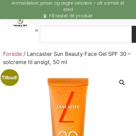
Anmeldelser, priser og ægte velvære – alt samlet ét
sted
Få testet dit produkt
Forside
/ Lancaster Sun Beauty Face Gel SPF 30 –
solcreme til ansigt, 50 ml
Tilbud!