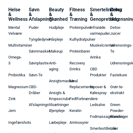
Helse
Søvn
Beauty
Fitness
Smertelindring
Detox
&
&
&
&
&
&
Wellness
Afslapning
Skønhed
Træning
Genopretning
Udrensnin
Mental
Puder
Hudpleje
Proteinpulver
Infrarøde
Detox-
Velvære
varmepuder
Juicer
Tyngdedyner
Hårpleje
Kulhydratpulver
Multivitaminer
Muskelcremer
Udrensnings-
Søvnmasker
Makeup
Proteinbarer
Te
Omega-
Arinka
3
Søvnplastre
Anti-
Recovery
Udrensnings
aging
Drinks
CBD
Probiotika
Søvn-Te
Produkter
Fastekure
Ansigtsmasker
Meal
Magnesium
CBD-
Replacements
Isposer &
Grøn te-
Dråber
Ansigts &
Kølespray
ekstrakt
Zink
Kropsscrubs
Fedtforbrændere
Afslapningstilsætninger
Ledsalve
Green
Jern
Øjenpleje
Keratin
Powder-
Fodmassagecremer
Blandinger
Ingefærshots
Læbepleje
Aminosyrer
Smertestillende
Liver