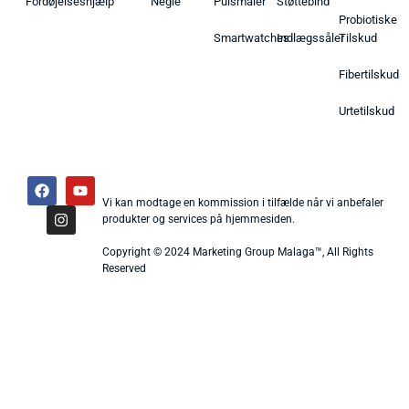
Fordøjelseshjælp
Negle
Pulsmåler
Støttebind
Probiotiske
Smartwatches
Indlægssåler
Tilskud
Fibertilskud
Urtetilskud
Vi kan modtage en kommission i tilfælde når vi anbefaler
produkter og services på hjemmesiden.
Copyright © 2024 Marketing Group Malaga™, All Rights
Reserved