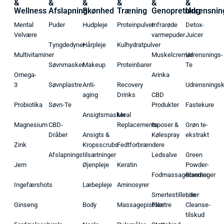
&
&
&
&
&
&
Wellness
Afslapning
Skønhed
Træning
Genopretning
Udrensnin
Mental
Puder
Hudpleje
Proteinpulver
Infrarøde
Detox-
Velvære
varmepuder
Juicer
Tyngdedyner
Hårpleje
Kulhydratpulver
Multivitaminer
Muskelcremer
Udrensnings-
Søvnmasker
Makeup
Proteinbarer
Te
Omega-
Arinka
3
Søvnplastre
Anti-
Recovery
Udrensnings
aging
Drinks
CBD
Probiotika
Søvn-Te
Produkter
Fastekure
Ansigtsmasker
Meal
Magnesium
CBD-
Replacements
Isposer &
Grøn te-
Dråber
Ansigts &
Kølespray
ekstrakt
Zink
Kropsscrubs
Fedtforbrændere
Afslapningstilsætninger
Ledsalve
Green
Jern
Øjenpleje
Keratin
Powder-
Fodmassagecremer
Blandinger
Ingefærshots
Læbepleje
Aminosyrer
Smertestillende
Liver
Ginseng
Body
Massagepistoler
Plastre
Cleanse-
tilskud