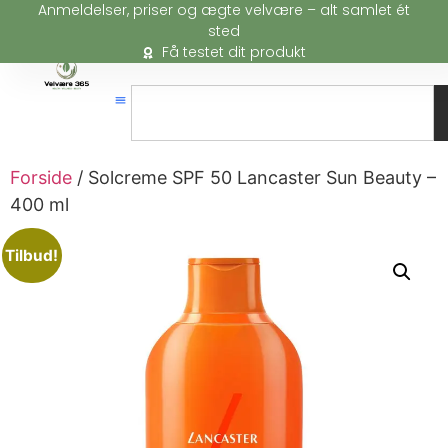
Anmeldelser, priser og ægte velvære – alt samlet ét
sted
Få testet dit produkt
Forside
/ Solcreme SPF 50 Lancaster Sun Beauty –
400 ml
Tilbud!