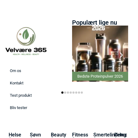
Populært lige nu
Om os
Bedste Proteinpulver 2026
Kontakt
Test produkt
Bliv tester
Helse
Søvn
Beauty
Fitness
Smertelindring
Detox