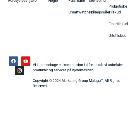
Fordøjelseshjælp
Negle
Pulsmåler
Støttebind
Probiotiske
Smartwatches
Indlægssåler
Tilskud
Fibertilskud
Urtetilskud
Vi kan modtage en kommission i tilfælde når vi anbefaler
produkter og services på hjemmesiden.
Copyright © 2024 Marketing Group Malaga™, All Rights
Reserved