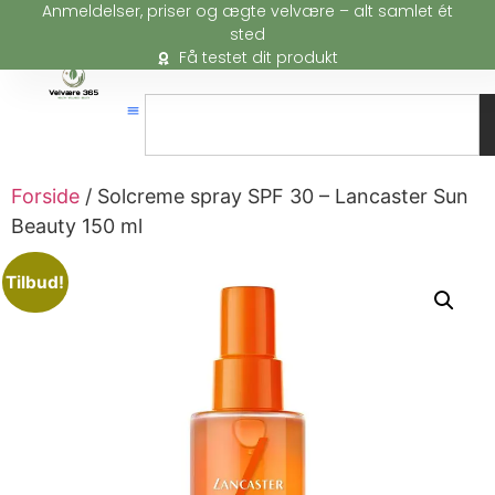
Anmeldelser, priser og ægte velvære – alt samlet ét
sted
Få testet dit produkt
Forside
/ Solcreme spray SPF 30 – Lancaster Sun
Beauty 150 ml
Tilbud!