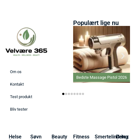
Populært lige nu
Om os
Bedste Massage Pistol 2026
Kontakt
Test produkt
Bliv tester
Helse
Søvn
Beauty
Fitness
Smertelindring
Detox