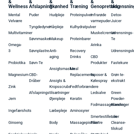
&
&
&
&
&
&
Wellness
Afslapning
Skønhed
Træning
Genopretning
Udrensnin
Mental
Puder
Hudpleje
Proteinpulver
Infrarøde
Detox-
Velvære
varmepuder
Juicer
Tyngdedyner
Hårpleje
Kulhydratpulver
Multivitaminer
Muskelcremer
Udrensnings-
Søvnmasker
Makeup
Proteinbarer
Te
Omega-
Arinka
3
Søvnplastre
Anti-
Recovery
Udrensnings
aging
Drinks
CBD
Probiotika
Søvn-Te
Produkter
Fastekure
Ansigtsmasker
Meal
Magnesium
CBD-
Replacements
Isposer &
Grøn te-
Dråber
Ansigts &
Kølespray
ekstrakt
Zink
Kropsscrubs
Fedtforbrændere
Afslapningstilsætninger
Ledsalve
Green
Jern
Øjenpleje
Keratin
Powder-
Fodmassagecremer
Blandinger
Ingefærshots
Læbepleje
Aminosyrer
Smertestillende
Liver
Ginseng
Body
Massagepistoler
Plastre
Cleanse-
tilskud