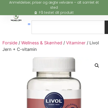
Anmeldelser, priser og ægte velvære – alt samlet ét
sted
Få testet dit produkt
Forside
/
Wellness & Skønhed
/
Vitaminer
/ Livol
Jern + C-vitamin