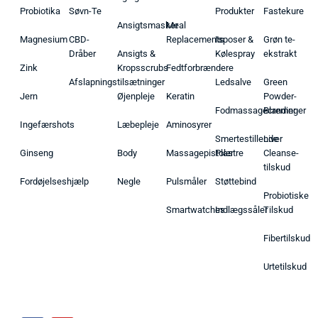
Probiotika
Søvn-Te
Produkter
Fastekure
Ansigtsmasker
Meal
Magnesium
CBD-
Replacements
Isposer &
Grøn te-
Dråber
Ansigts &
Kølespray
ekstrakt
Zink
Kropsscrubs
Fedtforbrændere
Afslapningstilsætninger
Ledsalve
Green
Jern
Øjenpleje
Keratin
Powder-
Fodmassagecremer
Blandinger
Ingefærshots
Læbepleje
Aminosyrer
Smertestillende
Liver
Ginseng
Body
Massagepistoler
Plastre
Cleanse-
tilskud
Fordøjelseshjælp
Negle
Pulsmåler
Støttebind
Probiotiske
Smartwatches
Indlægssåler
Tilskud
Fibertilskud
Urtetilskud