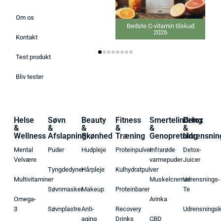
Om os
Bedste C-vitamin tilskud
2026
Kontakt
Test produkt
Bliv tester
Helse
Søvn
Beauty
Fitness
Smertelindring
Detox
&
&
&
&
&
&
Wellness
Afslapning
Skønhed
Træning
Genopretning
Udrensnin
Mental
Puder
Hudpleje
Proteinpulver
Infrarøde
Detox-
Velvære
varmepuder
Juicer
Tyngdedyner
Hårpleje
Kulhydratpulver
Multivitaminer
Muskelcremer
Udrensnings-
Søvnmasker
Makeup
Proteinbarer
Te
Omega-
Arinka
3
Søvnplastre
Anti-
Recovery
Udrensnings
aging
Drinks
CBD