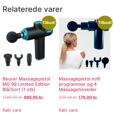
Relaterede varer
Tilbud!
Tilbud!
Beurer Massagepistol
Massagepistol m/6
MG 99 Limited Edition
programmer og 4
Blå/Sort (1 stk)
Massagehoveder
1,149.00
kr.
689.95
kr.
329.00
kr.
179.00
kr.
Køb vare
Køb vare