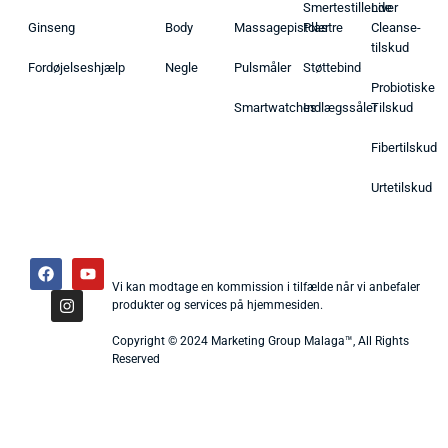
Smertestillende
Liver
Ginseng
Body
Massagepistoler
Plastre
Cleanse-
tilskud
Fordøjelseshjælp
Negle
Pulsmåler
Støttebind
Probiotiske
Smartwatches
Indlægssåler
Tilskud
Fibertilskud
Urtetilskud
Vi kan modtage en kommission i tilfælde når vi anbefaler
produkter og services på hjemmesiden.
Copyright © 2024 Marketing Group Malaga™, All Rights
Reserved