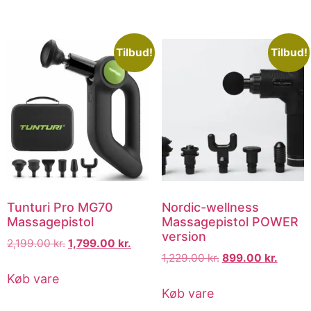
Tilbud!
Tilbud!
Tunturi Pro MG70
Nordic-wellness
Massagepistol
Massagepistol POWER
version
2,199.00
kr.
1,799.00
kr.
1,229.00
kr.
899.00
kr.
Køb vare
Køb vare