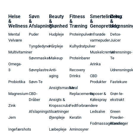
Helse
Søvn
Beauty
Fitness
Smertelindring
Detox
&
&
&
&
&
&
Wellness
Afslapning
Skønhed
Træning
Genopretning
Udrensnin
Mental
Puder
Hudpleje
Proteinpulver
Infrarøde
Detox-
Velvære
varmepuder
Juicer
Tyngdedyner
Hårpleje
Kulhydratpulver
Multivitaminer
Muskelcremer
Udrensnings-
Søvnmasker
Makeup
Proteinbarer
Te
Omega-
Arinka
3
Søvnplastre
Anti-
Recovery
Udrensnings
aging
Drinks
CBD
Probiotika
Søvn-Te
Produkter
Fastekure
Ansigtsmasker
Meal
Magnesium
CBD-
Replacements
Isposer &
Grøn te-
Dråber
Ansigts &
Kølespray
ekstrakt
Zink
Kropsscrubs
Fedtforbrændere
Afslapningstilsætninger
Ledsalve
Green
Jern
Øjenpleje
Keratin
Powder-
Fodmassagecremer
Blandinger
Ingefærshots
Læbepleje
Aminosyrer