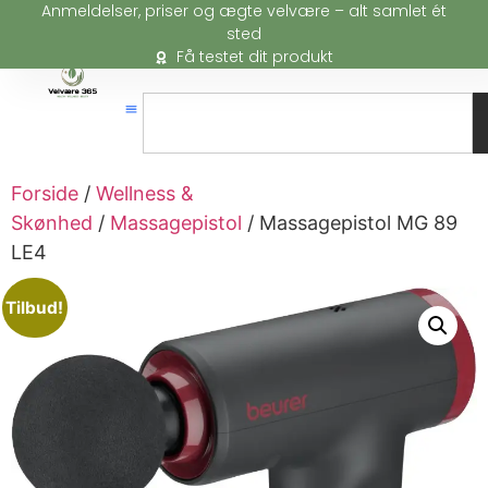
Anmeldelser, priser og ægte velvære – alt samlet ét
sted
Få testet dit produkt
Forside
/
Wellness &
Skønhed
/
Massagepistol
/ Massagepistol MG 89
LE4
Tilbud!