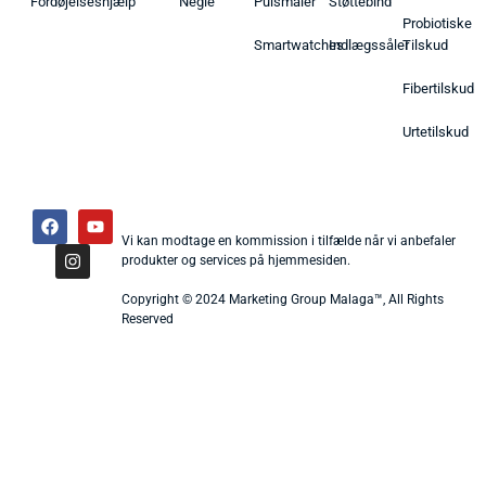
Fordøjelseshjælp
Negle
Pulsmåler
Støttebind
Probiotiske
Smartwatches
Indlægssåler
Tilskud
Fibertilskud
Urtetilskud
Vi kan modtage en kommission i tilfælde når vi anbefaler
produkter og services på hjemmesiden.
Copyright © 2024 Marketing Group Malaga™, All Rights
Reserved