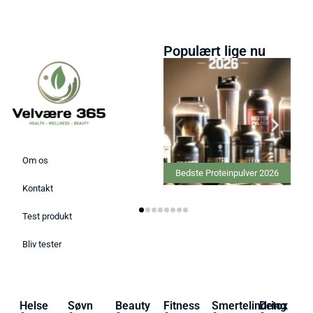
Populært lige nu
Om os
Bedste Proteinpulver 2026
Kontakt
Test produkt
Bliv tester
Helse
Søvn
Beauty
Fitness
Smertelindring
Detox