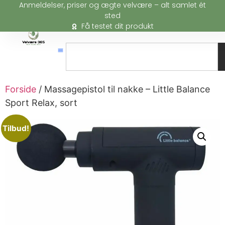
Anmeldelser, priser og ægte velvære – alt samlet ét
sted
Få testet dit produkt
Forside
/ Massagepistol til nakke – Little Balance
Sport Relax, sort
Tilbud!