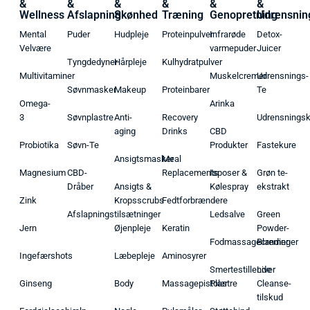
&
&
&
&
&
&
Wellness
Afslapning
Skønhed
Træning
Genopretning
Udrensnin
Mental
Puder
Hudpleje
Proteinpulver
Infrarøde
Detox-
Velvære
varmepuder
Juicer
Tyngdedyner
Hårpleje
Kulhydratpulver
Multivitaminer
Muskelcremer
Udrensnings-
Søvnmasker
Makeup
Proteinbarer
Te
Omega-
Arinka
3
Søvnplastre
Anti-
Recovery
Udrensnings
aging
Drinks
CBD
Probiotika
Søvn-Te
Produkter
Fastekure
Ansigtsmasker
Meal
Magnesium
CBD-
Replacements
Isposer &
Grøn te-
Dråber
Ansigts &
Kølespray
ekstrakt
Zink
Kropsscrubs
Fedtforbrændere
Afslapningstilsætninger
Ledsalve
Green
Jern
Øjenpleje
Keratin
Powder-
Fodmassagecremer
Blandinger
Ingefærshots
Læbepleje
Aminosyrer
Smertestillende
Liver
Ginseng
Body
Massagepistoler
Plastre
Cleanse-
tilskud