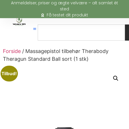
Anmeldelser, priser og ægte velvære – alt samlet ét
sted
Få testet dit produkt
Forside
/ Massagepistol tilbehør Therabody
Theragun Standard Ball sort (1 stk)
Tilbud!