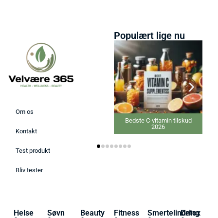
Populært lige nu
Om os
Bedste C-vitamin tilskud
2026
Kontakt
Test produkt
Bliv tester
Helse
Søvn
Beauty
Fitness
Smertelindring
Detox