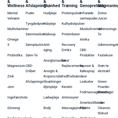
&
&
&
&
&
&
Wellness
Afslapning
Skønhed
Træning
Genopretning
Udrensnin
Mental
Puder
Hudpleje
Proteinpulver
Infrarøde
Detox-
Velvære
varmepuder
Juicer
Tyngdedyner
Hårpleje
Kulhydratpulver
Multivitaminer
Muskelcremer
Udrensnings-
Søvnmasker
Makeup
Proteinbarer
Te
Omega-
Arinka
3
Søvnplastre
Anti-
Recovery
Udrensnings
aging
Drinks
CBD
Probiotika
Søvn-Te
Produkter
Fastekure
Ansigtsmasker
Meal
Magnesium
CBD-
Replacements
Isposer &
Grøn te-
Dråber
Ansigts &
Kølespray
ekstrakt
Zink
Kropsscrubs
Fedtforbrændere
Afslapningstilsætninger
Ledsalve
Green
Jern
Øjenpleje
Keratin
Powder-
Fodmassagecremer
Blandinger
Ingefærshots
Læbepleje
Aminosyrer
Smertestillende
Liver
Ginseng
Body
Massagepistoler
Plastre
Cleanse-
tilskud