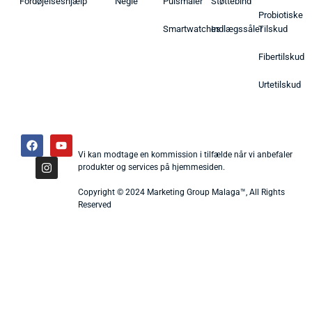
Fordøjelseshjælp
Negle
Pulsmåler
Støttebind
Probiotiske
Smartwatches
Indlægssåler
Tilskud
Fibertilskud
Urtetilskud
Vi kan modtage en kommission i tilfælde når vi anbefaler
produkter og services på hjemmesiden.
Copyright © 2024 Marketing Group Malaga™, All Rights
Reserved