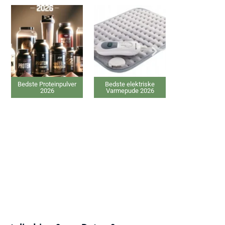
Bedste Proteinpulver
Bedste elektriske
Bedste IPL hårfje
2026
Varmepude 2026
2026