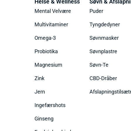
Helse & Wellness
Søvn & Afslapn
Mental Velvære
Puder
Multivitaminer
Tyngdedyner
Omega-3
Søvnmasker
Probiotika
Søvnplastre
Magnesium
Søvn-Te
Zink
CBD-Dråber
Jern
Afslapningstilsæt
Ingefærshots
Ginseng