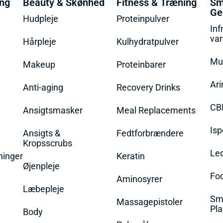
ing
Beauty & Skønhed
Fitness & Træning
Sm
Ge
Hudpleje
Proteinpulver
Inf
va
Hårpleje
Kulhydratpulver
Mu
Makeup
Proteinbarer
Ari
Anti-aging
Recovery Drinks
CB
Ansigtsmasker
Meal Replacements
Isp
Ansigts &
Fedtforbrændere
Kropsscrubs
Le
ninger
Keratin
Øjenpleje
Fo
Aminosyrer
Læbepleje
Sme
Massagepistoler
Pla
Body