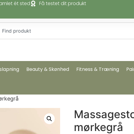
amlet ét sted
Få testet dit produkt
slapning
Beauty & Skønhed
Fitness & Træning
Pai
ørkegrå
Massagestol
mørkegrå