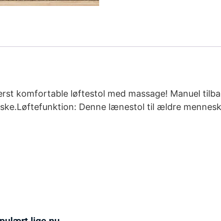
derst komfortable løftestol med massage! Manuel tilba
ske.Løftefunktion: Denne lænestol til ældre mennesk
pulært lige nu