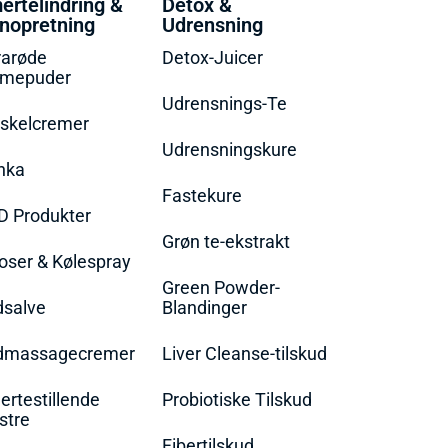
ertelindring &
Detox &
nopretning
Udrensning
rarøde
Detox-Juicer
rmepuder
Udrensnings-Te
skelcremer
Udrensningskure
nka
Fastekure
D Produkter
Grøn te-ekstrakt
oser & Kølespray
Green Powder-
dsalve
Blandinger
dmassagecremer
Liver Cleanse-tilskud
rtestillende
Probiotiske Tilskud
stre
Fibertilskud