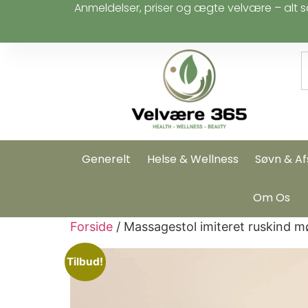
Anmeldelser, priser og ægte velvære – alt s
Generelt
Helse & Wellness
Søvn & Af
Om Os
Forside
/ Massagestol imiteret ruskind m
Tilbud!