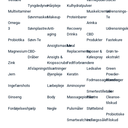
Tyngdedyner
Hårpleje
Kulhydratpulver
Multivitaminer
Muskelcremer
Udrensnings-
Søvnmasker
Makeup
Proteinbarer
Te
Omega-
Arinka
3
Søvnplastre
Anti-
Recovery
Udrensnings
aging
Drinks
CBD
Probiotika
Søvn-Te
Produkter
Fastekure
Ansigtsmasker
Meal
Magnesium
CBD-
Replacements
Isposer &
Grøn te-
Dråber
Ansigts &
Kølespray
ekstrakt
Zink
Kropsscrubs
Fedtforbrændere
Afslapningstilsætninger
Ledsalve
Green
Jern
Øjenpleje
Keratin
Powder-
Fodmassagecremer
Blandinger
Ingefærshots
Læbepleje
Aminosyrer
Smertestillende
Liver
Ginseng
Body
Massagepistoler
Plastre
Cleanse-
tilskud
Fordøjelseshjælp
Negle
Pulsmåler
Støttebind
Probiotiske
Smartwatches
Indlægssåler
Tilskud