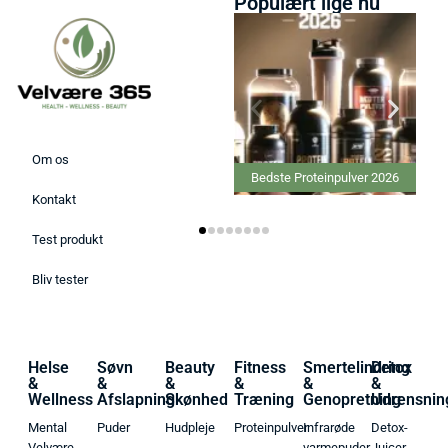
Populært lige nu
Om os
Bedste Proteinpulver 2026
Kontakt
Test produkt
Bliv tester
Helse
Søvn
Beauty
Fitness
Smertelindring
Detox
&
&
&
&
&
&
Wellness
Afslapning
Skønhed
Træning
Genopretning
Udrensnin
Mental
Puder
Hudpleje
Proteinpulver
Infrarøde
Detox-
Velvære
varmepuder
Juicer