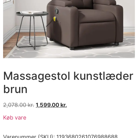
Massagestol kunstlæder
brun
2,078.00
kr.
1,599.00
kr.
Køb vare
Varenummer (SKU):
1193680261076988688