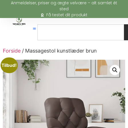
Anmeldelser, priser og ægte velvære – alt samlet ét
sted
Få testet dit produkt
Forside
/ Massagestol kunstlæder brun
Tilbud!