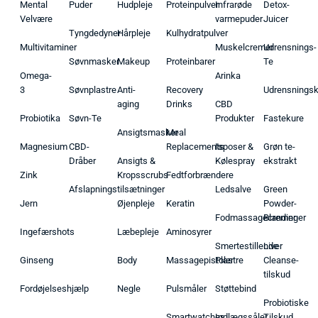
Mental
Puder
Hudpleje
Proteinpulver
Infrarøde
Detox-
Velvære
varmepuder
Juicer
Tyngdedyner
Hårpleje
Kulhydratpulver
Multivitaminer
Muskelcremer
Udrensnings-
Søvnmasker
Makeup
Proteinbarer
Te
Omega-
Arinka
3
Søvnplastre
Anti-
Recovery
Udrensnings
aging
Drinks
CBD
Probiotika
Søvn-Te
Produkter
Fastekure
Ansigtsmasker
Meal
Magnesium
CBD-
Replacements
Isposer &
Grøn te-
Dråber
Ansigts &
Kølespray
ekstrakt
Zink
Kropsscrubs
Fedtforbrændere
Afslapningstilsætninger
Ledsalve
Green
Jern
Øjenpleje
Keratin
Powder-
Fodmassagecremer
Blandinger
Ingefærshots
Læbepleje
Aminosyrer
Smertestillende
Liver
Ginseng
Body
Massagepistoler
Plastre
Cleanse-
tilskud
Fordøjelseshjælp
Negle
Pulsmåler
Støttebind
Probiotiske
Smartwatches
Indlægssåler
Tilskud