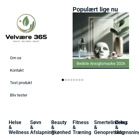
Populært lige nu
Om os
Bedste Ansigtsmaske 2026
Kontakt
Test produkt
Bliv tester
Helse
Søvn
Beauty
Fitness
Smertelindring
Detox
&
&
&
&
&
&
Wellness
Afslapning
Skønhed
Træning
Genopretning
Udrensnin