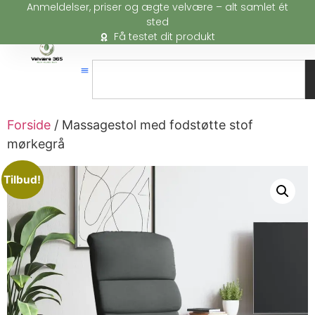
Anmeldelser, priser og ægte velvære – alt samlet ét
sted
Få testet dit produkt
Forside
/ Massagestol med fodstøtte stof
mørkegrå
Tilbud!