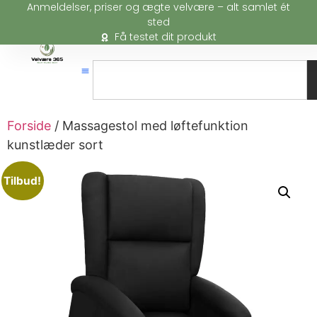
Anmeldelser, priser og ægte velvære – alt samlet ét
sted
Få testet dit produkt
Forside
/ Massagestol med løftefunktion
kunstlæder sort
Tilbud!