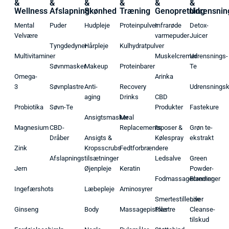
&
&
&
&
&
&
Wellness
Afslapning
Skønhed
Træning
Genopretning
Udrensnin
Mental
Puder
Hudpleje
Proteinpulver
Infrarøde
Detox-
Velvære
varmepuder
Juicer
Tyngdedyner
Hårpleje
Kulhydratpulver
Multivitaminer
Muskelcremer
Udrensnings-
Søvnmasker
Makeup
Proteinbarer
Te
Omega-
Arinka
3
Søvnplastre
Anti-
Recovery
Udrensnings
aging
Drinks
CBD
Probiotika
Søvn-Te
Produkter
Fastekure
Ansigtsmasker
Meal
Magnesium
CBD-
Replacements
Isposer &
Grøn te-
Dråber
Ansigts &
Kølespray
ekstrakt
Zink
Kropsscrubs
Fedtforbrændere
Afslapningstilsætninger
Ledsalve
Green
Jern
Øjenpleje
Keratin
Powder-
Fodmassagecremer
Blandinger
Ingefærshots
Læbepleje
Aminosyrer
Smertestillende
Liver
Ginseng
Body
Massagepistoler
Plastre
Cleanse-
tilskud