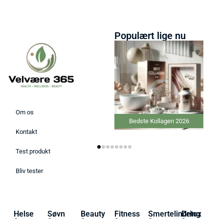
Populært lige nu
Om os
Bedste Kollagen 2026
Kontakt
Test produkt
Bliv tester
Helse
Søvn
Beauty
Fitness
Smertelindring
Detox