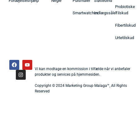
Fordøjelseshjælp
Negle
Pulsmåler
Støttebind
Probiotiske
Smartwatches
Indlægssåler
Tilskud
Fibertilskud
Urtetilskud
Vi kan modtage en kommission i tilfælde når vi anbefaler
produkter og services på hjemmesiden.
Copyright © 2024 Marketing Group Malaga™, All Rights
Reserved