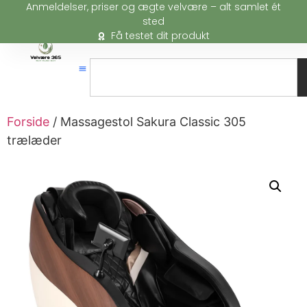
Anmeldelser, priser og ægte velvære – alt samlet ét
sted
Få testet dit produkt
Forside
/ Massagestol Sakura Classic 305
trælæder