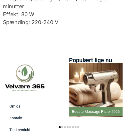
minutter
Effekt: 80 W
Spænding: 220-240 V
Populært lige nu
Om os
Bedste Massage Pistol 2026
Bedste Ko
Kontakt
Test produkt