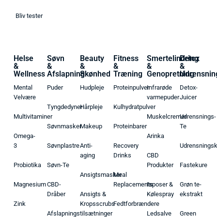
Bliv tester
Helse
Søvn
Beauty
Fitness
Smertelindring
Detox
&
&
&
&
&
&
Wellness
Afslapning
Skønhed
Træning
Genopretning
Udrensnin
Mental
Puder
Hudpleje
Proteinpulver
Infrarøde
Detox-
Velvære
varmepuder
Juicer
Tyngdedyner
Hårpleje
Kulhydratpulver
Multivitaminer
Muskelcremer
Udrensnings-
Søvnmasker
Makeup
Proteinbarer
Te
Omega-
Arinka
3
Søvnplastre
Anti-
Recovery
Udrensnings
aging
Drinks
CBD
Probiotika
Søvn-Te
Produkter
Fastekure
Ansigtsmasker
Meal
Magnesium
CBD-
Replacements
Isposer &
Grøn te-
Dråber
Ansigts &
Kølespray
ekstrakt
Zink
Kropsscrubs
Fedtforbrændere
Afslapningstilsætninger
Ledsalve
Green