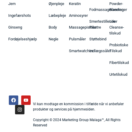
Jern
Øjenpleje
Keratin
Powder-
Fodmassagecremer
Blandinger
Ingefærshots
Læbepleje
Aminosyrer
Smertestillende
Liver
Ginseng
Body
Massagepistoler
Plastre
Cleanse-
tilskud
Fordøjelseshjælp
Negle
Pulsmåler
Støttebind
Probiotiske
Smartwatches
Indlægssåler
Tilskud
Fibertilskud
Urtetilskud
Vi kan modtage en kommission i tilfælde når vi anbefaler
produkter og services på hjemmesiden.
Copyright © 2024 Marketing Group Malaga™, All Rights
Reserved