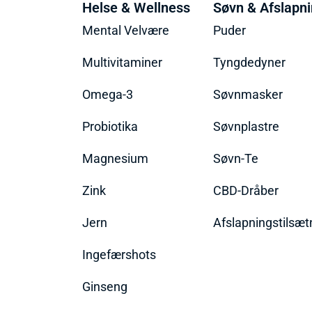
Helse & Wellness
Søvn & Afslapn
Mental Velvære
Puder
Multivitaminer
Tyngdedyner
Omega-3
Søvnmasker
Probiotika
Søvnplastre
Magnesium
Søvn-Te
Zink
CBD-Dråber
Jern
Afslapningstilsæt
Ingefærshots
Ginseng