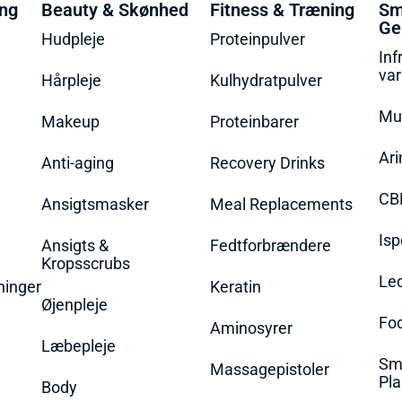
ing
Beauty & Skønhed
Fitness & Træning
Sm
Ge
Hudpleje
Proteinpulver
Inf
va
Hårpleje
Kulhydratpulver
Mu
Makeup
Proteinbarer
Ari
Anti-aging
Recovery Drinks
CB
Ansigtsmasker
Meal Replacements
Isp
Ansigts &
Fedtforbrændere
Kropsscrubs
Le
ninger
Keratin
Øjenpleje
Fo
Aminosyrer
Læbepleje
Sme
Massagepistoler
Pla
Body