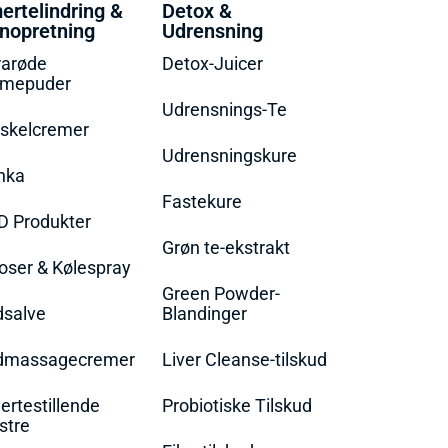
ertelindring &
Detox &
nopretning
Udrensning
rarøde
Detox-Juicer
rmepuder
Udrensnings-Te
skelcremer
Udrensningskure
nka
Fastekure
D Produkter
Grøn te-ekstrakt
oser & Kølespray
Green Powder-
dsalve
Blandinger
dmassagecremer
Liver Cleanse-tilskud
rtestillende
Probiotiske Tilskud
stre