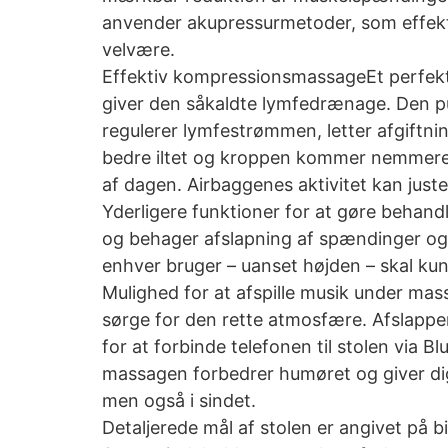
anvender akupressurmetoder, som effekti
velvære.
Effektiv kompressionsmassageEt perfekt
giver den såkaldte lymfedrænage. Den pu
regulerer lymfestrømmen, letter afgiftni
bedre iltet og kroppen kommer nemmere a
af dagen. Airbaggenes aktivitet kan just
Yderligere funktioner for at gøre behan
og behager afslapning af spændinger og
enhver bruger – uanset højden – skal kunn
Mulighed for at afspille musik under ma
sørge for den rette atmosfære. Afslapp
for at forbinde telefonen til stolen via 
massagen forbedrer humøret og giver dig 
men også i sindet.
Detaljerede mål af stolen er angivet på bi