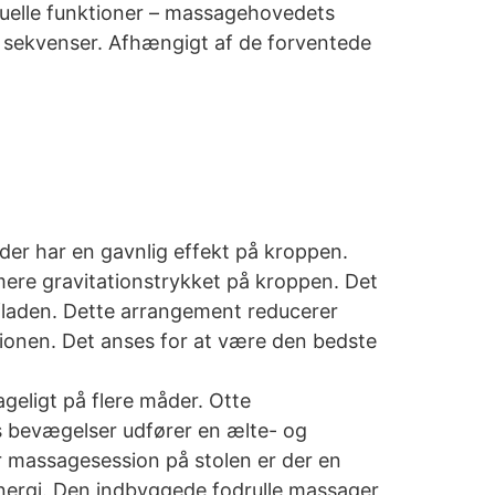
iduelle funktioner – massagehovedets
e sekvenser. Afhængigt af de forventede
der har en gavnlig effekt på kroppen.
mere gravitationstrykket på kroppen. Det
rfladen. Dette arrangement reducerer
tionen. Det anses for at være den bedste
ligt på flere måder. Otte
 bevægelser udfører en ælte- og
r massagesession på stolen er der en
nergi. Den indbyggede fodrulle massager