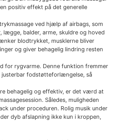
 positiv effekt på det generelle
trykmassage ved hjælp af airbags, som
 lægge, balder, arme, skuldre og hoved
ænker blodtrykket, musklerne bliver
ger og giver behagelig lindring resten
hed for rygvarme. Denne funktion fremmer
usterbar fodstøtteforlængelse, så
e behagelig og effektiv, er det værd at
 massagesession. Således, muligheden
dtrack under proceduren. Rolig musik under
ader dyb afslapning ikke kun i kroppen,