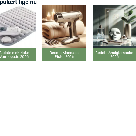
pulært lige nu
Bedste Massage
Bedste Ansigtsmaske
Bedste Proteinpulver
Pistol 2026
2026
2026