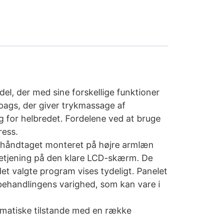
l, der med sine forskellige funktioner
ags, der giver trykmassage af
g for helbredet. Fordelene ved at bruge
ress.
 håndtaget monteret på højre armlæn
betjening på den klare LCD-skærm. De
et valgte program vises tydeligt. Panelet
e behandlingens varighed, som kan vare i
matiske tilstande med en række