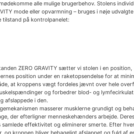
 at imødekomme alle mulige brugerbehov. Stolens indiv
VITY mode eller opvarmning – bruges i nøje udvalgt
 tilstand på kontrolpanelet:
standen ZERO GRAVITY sætter vi stolen i en position, 
ternes position under en raketopsendelse for at mini
 måde, at kroppens vægt fordeles jævnt over hele ove
 muskelspændinger og forbedrer blod- og lymfecirkula
ig afslappede i den.
gemekanismen masserer musklerne grundigt og behage
ge, der efterligner menneskehænders arbejde. Deres
amlede effektivitet og eliminerer smerte. Efter hve
og kroppen bliver behageligt afslappet og fuld af e