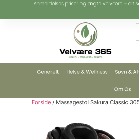
Anmeldelser, priser og ægte velvære – alt s
Generelt
Helse & Wellness
Søvn & Af
Om Os
Forside
/ Massagestol Sakura Classic 30