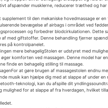
vt afspænder musklerne, reducerer træthed og har en
 supplement til den mekaniske hovedmassage er en 
lserende bevægelse af airbags i området ved fødder,
ngsprocessen og forbedrer blodcirkulationen. Dette s
f med giftstoffer. Denne behandling fjerner spændin
eres på kontrolpanelet.
dlingen mere behageligStolen er udstyret med mulig
 øger komforten ved massagen. Denne model har en j
e finde en behagelig stilling til massage.
ssagenFor at gøre brugen af massagestolen endnu mer
ende musik kan hjælpe dig med at slappe af under en
Bluetooth-teknologi, kan du afspille dit yndlingssoun
mulighed for at slappe af fra hverdagen, hvilket till
lledet.