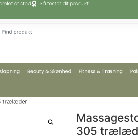
amlet ét sted
Få testet dit produkt
slapning
Beauty & Skønhed
Fitness & Træning
Pai
5 trælæder
Massagesto
305 trælæd