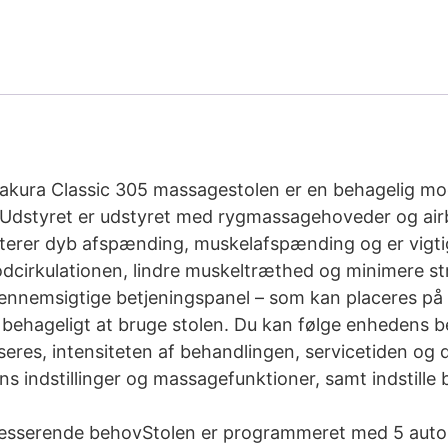
akura Classic 305 massagestolen er en behagelig mode
Udstyret er udstyret med rygmassagehoveder og airb
anterer dyb afspænding, muskelafspænding og er vigti
odcirkulationen, lindre muskeltræthed og minimere st
nemsigtige betjeningspanel – som kan placeres på
g behageligt at bruge stolen. Du kan følge enhedens 
eres, intensiteten af behandlingen, servicetiden og d
olens indstillinger og massagefunktioner, samt indstill
esserende behovStolen er programmeret med 5 auto