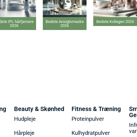
hårfjernere
Bedste Ansigtsmaske
Bedste Kollagen 2026
26
2026
ing
Beauty & Skønhed
Fitness & Træning
Sm
Ge
Hudpleje
Proteinpulver
Inf
va
Hårpleje
Kulhydratpulver