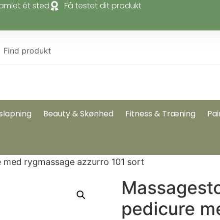
amlet ét sted
Få testet dit produkt
slapning
Beauty & Skønhed
Fitness & Træning
Pai
re med rygmassage azzurro 101 sort
Massagestol
pedicure m