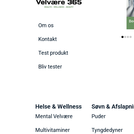
Bedste IPL 
Om os
20
Kontakt
Test produkt
Bliv tester
Helse & Wellness
Søvn & Afslapn
Mental Velvære
Puder
Multivitaminer
Tyngdedyner