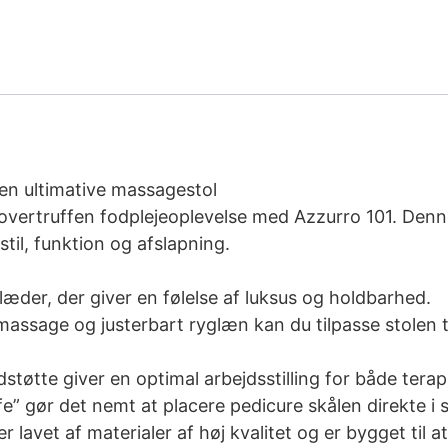
den ultimative massagestol
overtruffen fodplejeoplevelse med Azzurro 101. Den
stil, funktion og afslapning.
 læder, der giver en følelse af luksus og holdbarhed.
assage og justerbart ryglæn kan du tilpasse stolen t
tøtte giver en optimal arbejdsstilling for både tera
 gør det nemt at placere pedicure skålen direkte i st
r lavet af materialer af høj kvalitet og er bygget til a