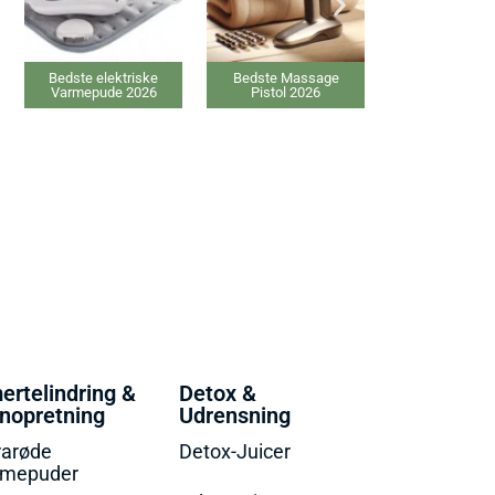
Bedste elektriske
Bedste Massage
Bedste Proteinpulver
Varmepude 2026
Pistol 2026
2026
ertelindring &
Detox &
nopretning
Udrensning
rarøde
Detox-Juicer
rmepuder