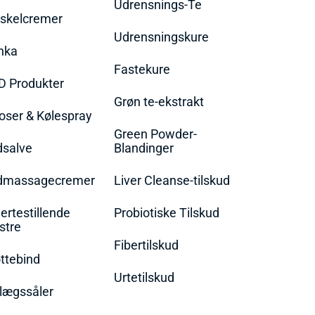
Udrensnings-Te
skelcremer
Udrensningskure
nka
Fastekure
D Produkter
Grøn te-ekstrakt
oser & Kølespray
Green Powder-
dsalve
Blandinger
dmassagecremer
Liver Cleanse-tilskud
rtestillende
Probiotiske Tilskud
stre
Fibertilskud
ttebind
Urtetilskud
lægssåler