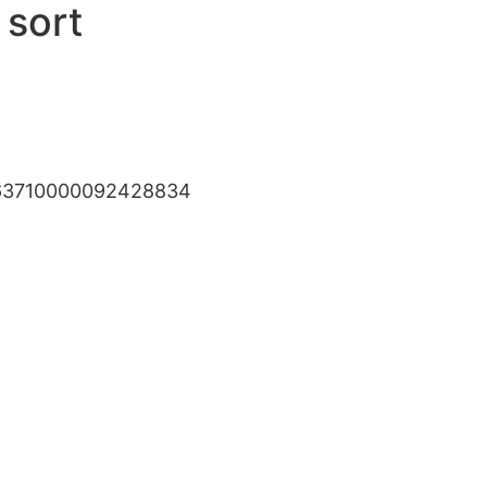
 sort
63710000092428834