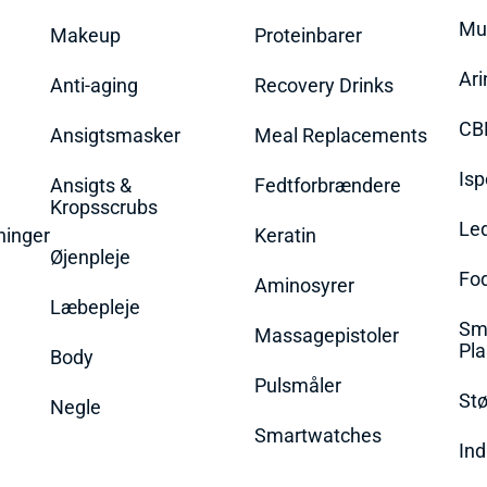
Mu
Makeup
Proteinbarer
Ari
Anti-aging
Recovery Drinks
CB
Ansigtsmasker
Meal Replacements
Isp
Ansigts &
Fedtforbrændere
Kropsscrubs
Le
ninger
Keratin
Øjenpleje
Fo
Aminosyrer
Læbepleje
Sme
Massagepistoler
Pla
Body
Pulsmåler
Stø
Negle
Smartwatches
Ind