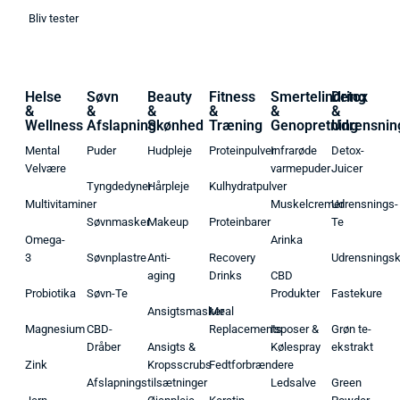
Bliv tester
Helse
Søvn
Beauty
Fitness
Smertelindring
Detox
&
&
&
&
&
&
Wellness
Afslapning
Skønhed
Træning
Genopretning
Udrensnin
Mental
Puder
Hudpleje
Proteinpulver
Infrarøde
Detox-
Velvære
varmepuder
Juicer
Tyngdedyner
Hårpleje
Kulhydratpulver
Multivitaminer
Muskelcremer
Udrensnings-
Søvnmasker
Makeup
Proteinbarer
Te
Omega-
Arinka
3
Søvnplastre
Anti-
Recovery
Udrensnings
aging
Drinks
CBD
Probiotika
Søvn-Te
Produkter
Fastekure
Ansigtsmasker
Meal
Magnesium
CBD-
Replacements
Isposer &
Grøn te-
Dråber
Ansigts &
Kølespray
ekstrakt
Zink
Kropsscrubs
Fedtforbrændere
Afslapningstilsætninger
Ledsalve
Green