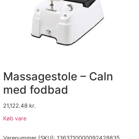
Massagestole – Caln
med fodbad
21,122.48
kr.
Køb vare
Varenummer (SKU):
1363710000092428835