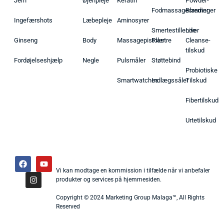
Jern
Øjenpleje
Keratin
Powder-
Fodmassagecremer
Blandinger
Ingefærshots
Læbepleje
Aminosyrer
Smertestillende
Liver
Ginseng
Body
Massagepistoler
Plastre
Cleanse-
tilskud
Fordøjelseshjælp
Negle
Pulsmåler
Støttebind
Probiotiske
Smartwatches
Indlægssåler
Tilskud
Fibertilskud
Urtetilskud
Vi kan modtage en kommission i tilfælde når vi anbefaler
produkter og services på hjemmesiden.
Copyright © 2024 Marketing Group Malaga™, All Rights
Reserved