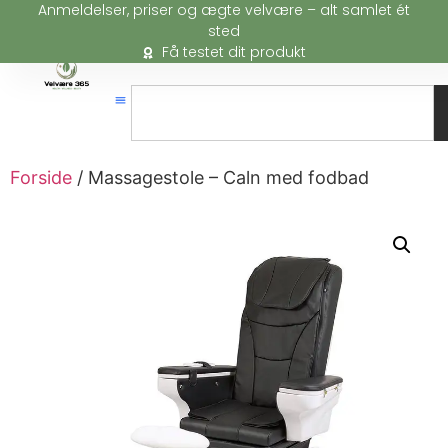
Anmeldelser, priser og ægte velvære – alt samlet ét
sted
Få testet dit produkt
Forside
/ Massagestole – Caln med fodbad