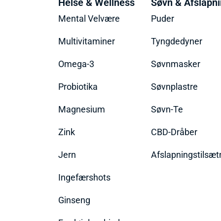
Helse & Wellness
Søvn & Afslapn
Mental Velvære
Puder
Multivitaminer
Tyngdedyner
Omega-3
Søvnmasker
Probiotika
Søvnplastre
Magnesium
Søvn-Te
Zink
CBD-Dråber
Jern
Afslapningstilsæt
Ingefærshots
Ginseng