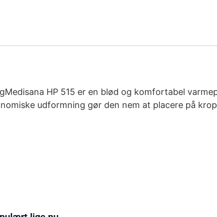
ngMedisana HP 515 er en blød og komfortabel varmepu
onomiske udformning gør den nem at placere på kropp
pulært lige nu