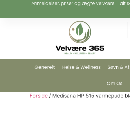
Anmeldelser, priser og ægte velvære – alt s
Generelt
Helse & Wellness
Søvn & Af
Om Os
Forside
/ Medisana HP 515 varmepude blå,