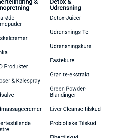
ertelindring &
Detox &
nopretning
Udrensning
rarøde
Detox-Juicer
rmepuder
Udrensnings-Te
skelcremer
Udrensningskure
nka
Fastekure
D Produkter
Grøn te-ekstrakt
oser & Kølespray
Green Powder-
dsalve
Blandinger
dmassagecremer
Liver Cleanse-tilskud
rtestillende
Probiotiske Tilskud
stre
Fibertilskud