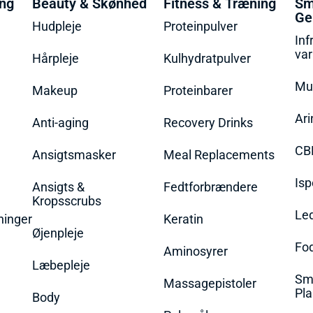
ing
Beauty & Skønhed
Fitness & Træning
Sm
Ge
Hudpleje
Proteinpulver
Inf
va
Hårpleje
Kulhydratpulver
Mu
Makeup
Proteinbarer
Ari
Anti-aging
Recovery Drinks
CB
Ansigtsmasker
Meal Replacements
Isp
Ansigts &
Fedtforbrændere
Kropsscrubs
Le
ninger
Keratin
Øjenpleje
Fo
Aminosyrer
Læbepleje
Sme
Massagepistoler
Pla
Body