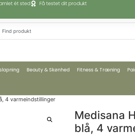
amlet ét sted
Få testet dit produkt
slapning
Beauty & Skønhed
Fitness & Træning
Pai
 4 varmeindstillinger
Medisana 
blå, 4 varme