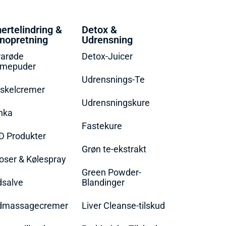
ertelindring &
Detox &
nopretning
Udrensning
rarøde
Detox-Juicer
rmepuder
Udrensnings-Te
skelcremer
Udrensningskure
nka
Fastekure
D Produkter
Grøn te-ekstrakt
oser & Kølespray
Green Powder-
dsalve
Blandinger
dmassagecremer
Liver Cleanse-tilskud