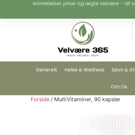
Anmeldelser, priser og ægte velvære – alt s
Generelt
Helse & Wellness
Søvn & Af
Om Os
Forside
/ MultiVitaminer, 90 kapsler