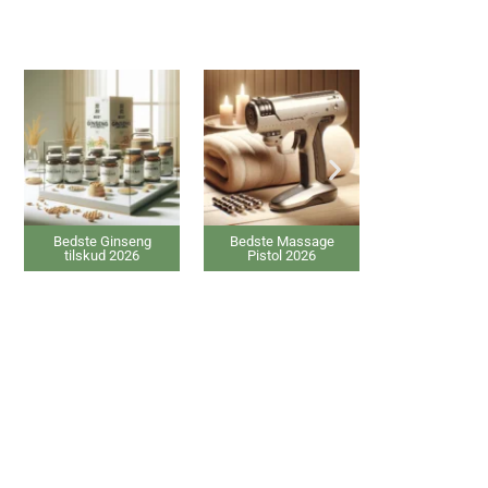
e Ginseng
Bedste Massage
Bedste elektriske
kud 2026
Pistol 2026
Varmepude 2026