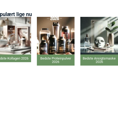
pulært lige nu
2026
Bedste Proteinpulver
Bedste Ansigtsmaske
Bedst
2026
2026
tils