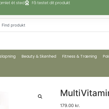
amlet ét sted
Få testet dit produkt
slapning
Beauty & Skønhed
Fitness & Træning
Pai
MultiVitami
179.00
kr.