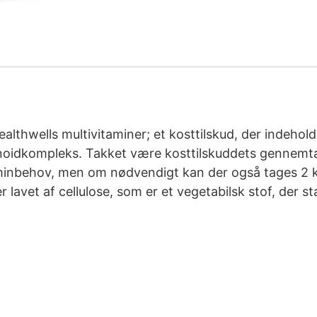
althwells multivitaminer; et kosttilskud, der indehold
onoidkompleks. Takket være kosttilskuddets gennemtæ
minbehov, men om nødvendigt kan der også tages 2 ka
r lavet af cellulose, som er et vegetabilsk stof, der 