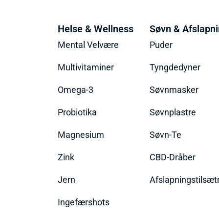
Helse & Wellness
Søvn & Afslapn
Mental Velvære
Puder
Multivitaminer
Tyngdedyner
Omega-3
Søvnmasker
Probiotika
Søvnplastre
Magnesium
Søvn-Te
Zink
CBD-Dråber
Jern
Afslapningstilsæt
Ingefærshots