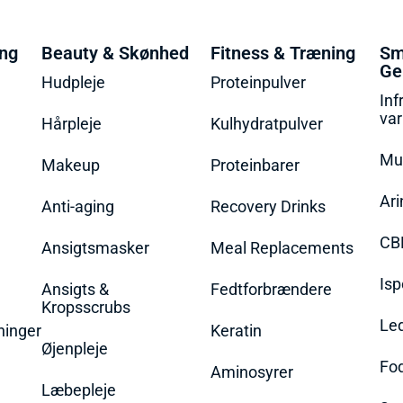
ing
Beauty & Skønhed
Fitness & Træning
Sm
Ge
Hudpleje
Proteinpulver
Inf
va
Hårpleje
Kulhydratpulver
Mu
Makeup
Proteinbarer
Ari
Anti-aging
Recovery Drinks
CB
Ansigtsmasker
Meal Replacements
Isp
Ansigts &
Fedtforbrændere
Kropsscrubs
Le
ninger
Keratin
Øjenpleje
Fo
Aminosyrer
Læbepleje