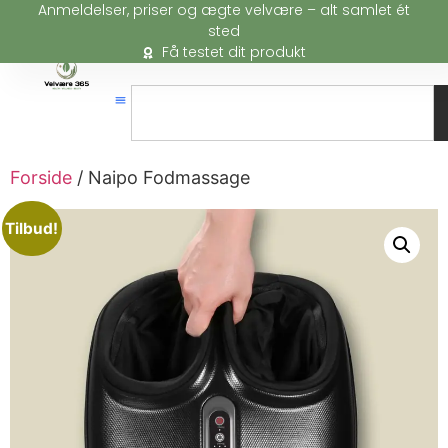
Anmeldelser, priser og ægte velvære – alt samlet ét
sted
Få testet dit produkt
Forside
/ Naipo Fodmassage
Tilbud!