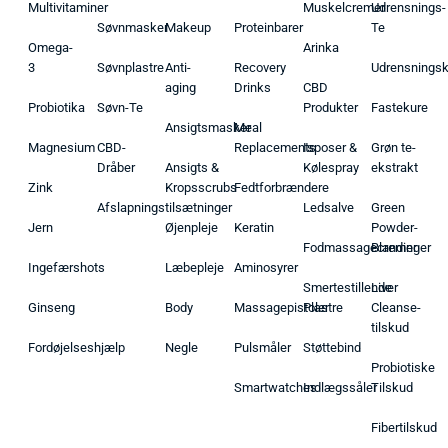
Multivitaminer
Muskelcremer
Udrensnings-
Søvnmasker
Makeup
Proteinbarer
Te
Omega-
Arinka
3
Søvnplastre
Anti-
Recovery
Udrensnings
aging
Drinks
CBD
Probiotika
Søvn-Te
Produkter
Fastekure
Ansigtsmasker
Meal
Magnesium
CBD-
Replacements
Isposer &
Grøn te-
Dråber
Ansigts &
Kølespray
ekstrakt
Zink
Kropsscrubs
Fedtforbrændere
Afslapningstilsætninger
Ledsalve
Green
Jern
Øjenpleje
Keratin
Powder-
Fodmassagecremer
Blandinger
Ingefærshots
Læbepleje
Aminosyrer
Smertestillende
Liver
Ginseng
Body
Massagepistoler
Plastre
Cleanse-
tilskud
Fordøjelseshjælp
Negle
Pulsmåler
Støttebind
Probiotiske
Smartwatches
Indlægssåler
Tilskud
Fibertilskud