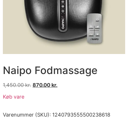
Naipo Fodmassage
1,450.00
kr.
870.00
kr.
Køb vare
Varenummer (SKU):
1240793555500238618