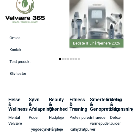
Om os
Bedste IPL hårfjernere 2026
Kontakt
Test produkt
Bliv tester
Helse
Søvn
Beauty
Fitness
Smertelindring
Detox
&
&
&
&
&
&
Wellness
Afslapning
Skønhed
Træning
Genopretning
Udrensnin
Mental
Puder
Hudpleje
Proteinpulver
Infrarøde
Detox-
Velvære
varmepuder
Juicer
Tyngdedyner
Hårpleje
Kulhydratpulver