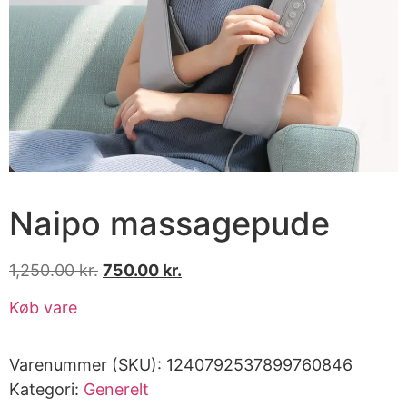
Naipo massagepude
1,250.00
kr.
750.00
kr.
Køb vare
Varenummer (SKU):
1240792537899760846
Kategori:
Generelt