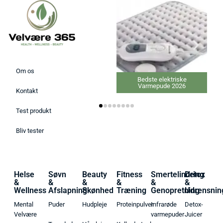
Om os
Bedste elektriske
Bedste C-vitamin tilskud
Varmepude 2026
2026
Kontakt
Test produkt
Bliv tester
Helse
Søvn
Beauty
Fitness
Smertelindring
Detox
&
&
&
&
&
&
Wellness
Afslapning
Skønhed
Træning
Genopretning
Udrensnin
Mental
Puder
Hudpleje
Proteinpulver
Infrarøde
Detox-
Velvære
varmepuder
Juicer