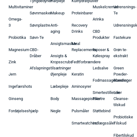
Tyngdedyner
Hårpleje
Kulhydratpulver
Multivitaminer
Muskelcremer
Udrensnings-
Søvnmasker
Makeup
Proteinbarer
Te
Omega-
Arinka
3
Søvnplastre
Anti-
Recovery
Udrensnings
aging
Drinks
CBD
Probiotika
Søvn-Te
Produkter
Fastekure
Ansigtsmasker
Meal
Magnesium
CBD-
Replacements
Isposer &
Grøn te-
Dråber
Ansigts &
Kølespray
ekstrakt
Zink
Kropsscrubs
Fedtforbrændere
Afslapningstilsætninger
Ledsalve
Green
Jern
Øjenpleje
Keratin
Powder-
Fodmassagecremer
Blandinger
Ingefærshots
Læbepleje
Aminosyrer
Smertestillende
Liver
Ginseng
Body
Massagepistoler
Plastre
Cleanse-
tilskud
Fordøjelseshjælp
Negle
Pulsmåler
Støttebind
Probiotiske
Smartwatches
Indlægssåler
Tilskud
Fibertilskud