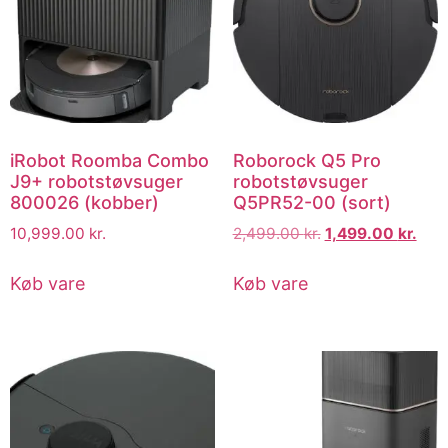
iRobot Roomba Combo
Roborock Q5 Pro
J9+ robotstøvsuger
robotstøvsuger
800026 (kobber)
Q5PR52-00 (sort)
10,999.00
kr.
2,499.00
kr.
1,499.00
kr.
Køb vare
Køb vare