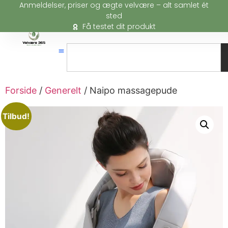
Anmeldelser, priser og ægte velvære – alt samlet ét
sted
Få testet dit produkt
Forside
/
Generelt
/ Naipo massagepude
Tilbud!