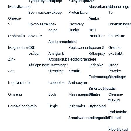
Tyngdedyner
Hårpleje
Kulhydratpulver
Multivitaminer
Muskelcremer
Udrensnings-
Søvnmasker
Makeup
Proteinbarer
Te
Omega-
Arinka
3
Søvnplastre
Anti-
Recovery
Udrensnings
aging
Drinks
CBD
Probiotika
Søvn-Te
Produkter
Fastekure
Ansigtsmasker
Meal
Magnesium
CBD-
Replacements
Isposer &
Grøn te-
Dråber
Ansigts &
Kølespray
ekstrakt
Zink
Kropsscrubs
Fedtforbrændere
Afslapningstilsætninger
Ledsalve
Green
Jern
Øjenpleje
Keratin
Powder-
Fodmassagecremer
Blandinger
Ingefærshots
Læbepleje
Aminosyrer
Smertestillende
Liver
Ginseng
Body
Massagepistoler
Plastre
Cleanse-
tilskud
Fordøjelseshjælp
Negle
Pulsmåler
Støttebind
Probiotiske
Smartwatches
Indlægssåler
Tilskud
Fibertilskud