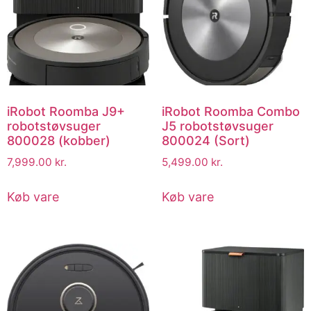
iRobot Roomba J9+
iRobot Roomba Combo
robotstøvsuger
J5 robotstøvsuger
800028 (kobber)
800024 (Sort)
7,999.00
kr.
5,499.00
kr.
Køb vare
Køb vare