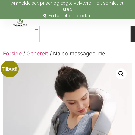
Anmeldelser, priser og ægte velvære – alt samlet ét
sted
Få testet dit produkt
Forside
/
Generelt
/ Naipo massagepude
Tilbud!