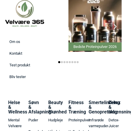
Om os
Bedste Proteinpulver 2026
Kontakt
Test produkt
Bliv tester
Helse
Søvn
Beauty
Fitness
Smertelindring
Detox
&
&
&
&
&
&
Wellness
Afslapning
Skønhed
Træning
Genopretning
Udrensnin
Mental
Puder
Hudpleje
Proteinpulver
Infrarøde
Detox-
Velvære
varmepuder
Juicer