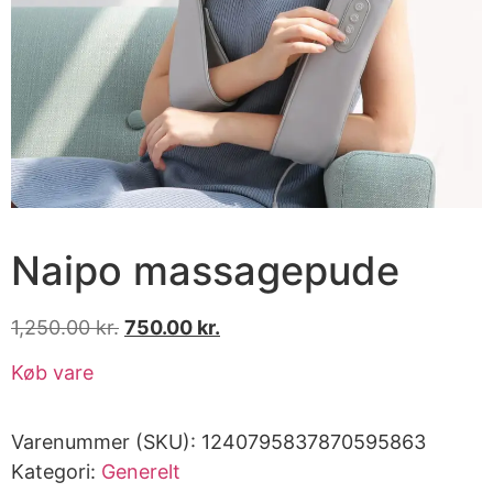
Naipo massagepude
1,250.00
kr.
750.00
kr.
Køb vare
Varenummer (SKU):
1240795837870595863
Kategori:
Generelt