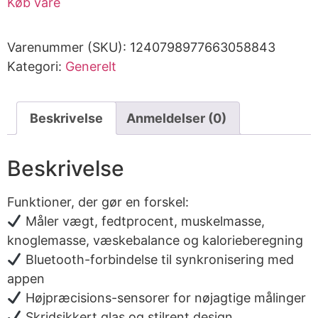
Køb vare
Varenummer (SKU):
1240798977663058843
Kategori:
Generelt
Beskrivelse
Anmeldelser (0)
Beskrivelse
Funktioner, der gør en forskel:
Måler vægt, fedtprocent, muskelmasse,
knoglemasse, væskebalance og kalorieberegning
Bluetooth-forbindelse til synkronisering med
appen
Højpræcisions-sensorer for nøjagtige målinger
Skridsikkert glas og stilrent design