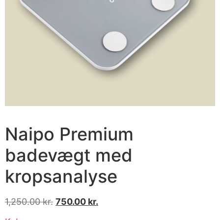
Naipo Premium
badevægt med
kropsanalyse
1,250.00
kr.
750.00
kr.