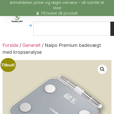
Anmeldelser, priser og ægte velvære – alt samlet ét
sted
Få testet dit produkt
Forside
/
Generelt
/ Naipo Premium badevægt
med kropsanalyse
Tilbud!