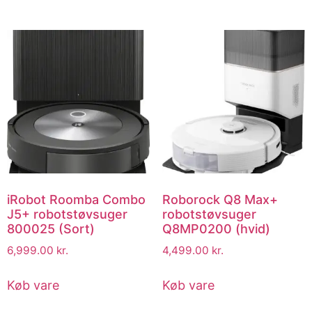
iRobot Roomba Combo
Roborock Q8 Max+
J5+ robotstøvsuger
robotstøvsuger
800025 (Sort)
Q8MP0200 (hvid)
6,999.00
kr.
4,499.00
kr.
Køb vare
Køb vare