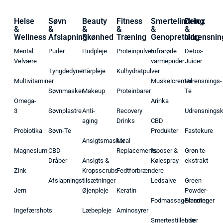
Helse
Søvn
Beauty
Fitness
Smertelindring
Detox
&
&
&
&
&
&
Wellness
Afslapning
Skønhed
Træning
Genopretning
Udrensnin
Mental
Puder
Hudpleje
Proteinpulver
Infrarøde
Detox-
Velvære
varmepuder
Juicer
Tyngdedyner
Hårpleje
Kulhydratpulver
Multivitaminer
Muskelcremer
Udrensnings-
Søvnmasker
Makeup
Proteinbarer
Te
Omega-
Arinka
3
Søvnplastre
Anti-
Recovery
Udrensnings
aging
Drinks
CBD
Probiotika
Søvn-Te
Produkter
Fastekure
Ansigtsmasker
Meal
Magnesium
CBD-
Replacements
Isposer &
Grøn te-
Dråber
Ansigts &
Kølespray
ekstrakt
Zink
Kropsscrubs
Fedtforbrændere
Afslapningstilsætninger
Ledsalve
Green
Jern
Øjenpleje
Keratin
Powder-
Fodmassagecremer
Blandinger
Ingefærshots
Læbepleje
Aminosyrer
Smertestillende
Liver