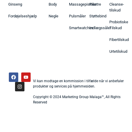
Ginseng
Body
Massagepistoler
Plastre
Cleanse-
tilskud
Fordøjelseshjælp
Negle
Pulsmåler
Støttebind
Probiotiske
Smartwatches
Indlægssåler
Tilskud
Fibertilskud
Urtetilskud
Vi kan modtage en kommission i tilfælde når vi anbefaler
produkter og services på hjemmesiden.
Copyright © 2024 Marketing Group Malaga™, All Rights
Reserved