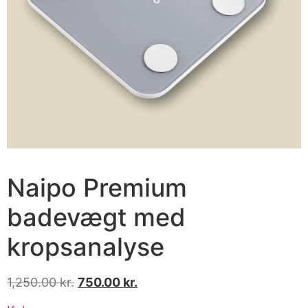
Naipo Premium
badevægt med
kropsanalyse
1,250.00
kr.
750.00
kr.