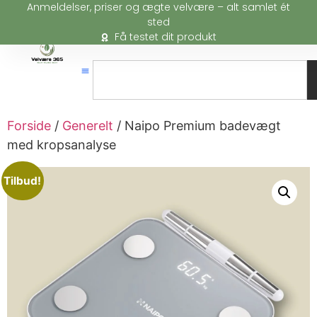
Anmeldelser, priser og ægte velvære – alt samlet ét
sted
Få testet dit produkt
Forside
/
Generelt
/ Naipo Premium badevægt
med kropsanalyse
Tilbud!