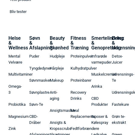
Bliv tester
Helse
Søvn
Beauty
Fitness
Smertelindring
Detox
&
&
&
&
&
&
Wellness
Afslapning
Skønhed
Træning
Genopretning
Udrensnin
Mental
Puder
Hudpleje
Proteinpulver
Infrarøde
Detox-
Velvære
varmepuder
Juicer
Tyngdedyner
Hårpleje
Kulhydratpulver
Multivitaminer
Muskelcremer
Udrensnings-
Søvnmasker
Makeup
Proteinbarer
Te
Omega-
Arinka
3
Søvnplastre
Anti-
Recovery
Udrensnings
aging
Drinks
CBD
Probiotika
Søvn-Te
Produkter
Fastekure
Ansigtsmasker
Meal
Magnesium
CBD-
Replacements
Isposer &
Grøn te-
Dråber
Ansigts &
Kølespray
ekstrakt
Zink
Kropsscrubs
Fedtforbrændere
Afslapningstilsætninger
Ledsalve
Green