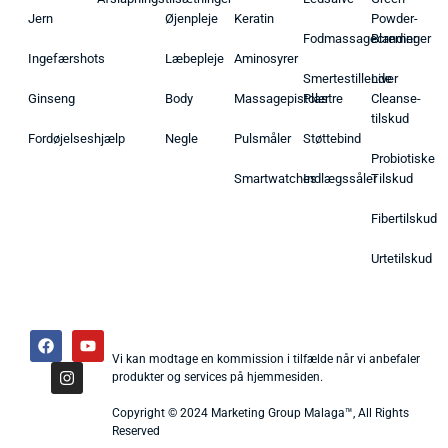
Jern
Øjenpleje
Keratin
Powder-
Fodmassagecremer
Blandinger
Ingefærshots
Læbepleje
Aminosyrer
Smertestillende
Liver
Ginseng
Body
Massagepistoler
Plastre
Cleanse-
tilskud
Fordøjelseshjælp
Negle
Pulsmåler
Støttebind
Probiotiske
Smartwatches
Indlægssåler
Tilskud
Fibertilskud
Urtetilskud
Vi kan modtage en kommission i tilfælde når vi anbefaler
produkter og services på hjemmesiden.
Copyright © 2024 Marketing Group Malaga™, All Rights
Reserved