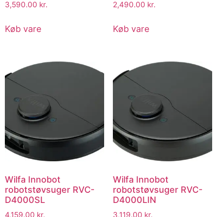
3,590.00
kr.
2,490.00
kr.
Køb vare
Køb vare
Wilfa Innobot
Wilfa Innobot
robotstøvsuger RVC-
robotstøvsuger RVC-
D4000SL
D4000LIN
4,159.00
kr.
3,119.00
kr.