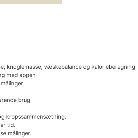
e, knoglemasse, væskebalance og kalorieberegning
ring med appen
 målinger
arende brug
d og kropssammensætning.
r tid.
se målinger.