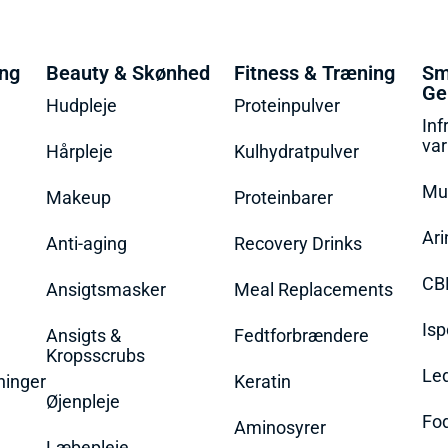
ing
Beauty & Skønhed
Fitness & Træning
Sm
Ge
Hudpleje
Proteinpulver
Inf
va
Hårpleje
Kulhydratpulver
Mu
Makeup
Proteinbarer
Ari
Anti-aging
Recovery Drinks
CB
Ansigtsmasker
Meal Replacements
Isp
Ansigts &
Fedtforbrændere
Kropsscrubs
Le
ninger
Keratin
Øjenpleje
Fo
Aminosyrer
Læbepleje