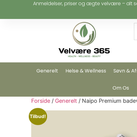
Anmeldelser, priser og ægte velvære – alt s
Generelt
Helse & Wellness
Søvn & Af
Om Os
Forside
/
Generelt
/ Naipo Premium bade
Tilbud!