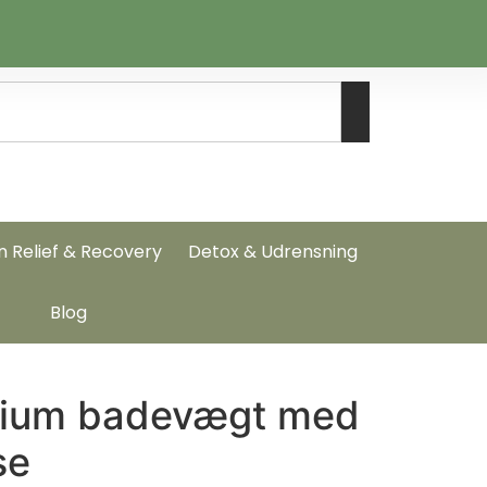
n Relief & Recovery
Detox & Udrensning
Blog
mium badevægt med
se