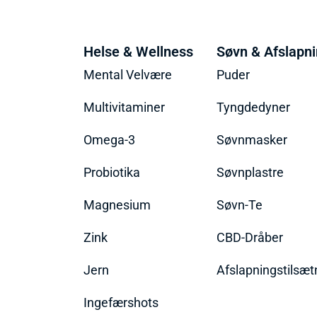
Helse & Wellness
Søvn & Afslapn
Mental Velvære
Puder
Multivitaminer
Tyngdedyner
Omega-3
Søvnmasker
Probiotika
Søvnplastre
Magnesium
Søvn-Te
Zink
CBD-Dråber
Jern
Afslapningstilsæt
Ingefærshots