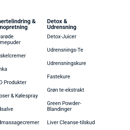
ertelindring &
Detox &
nopretning
Udrensning
rarøde
Detox-Juicer
rmepuder
Udrensnings-Te
skelcremer
Udrensningskure
nka
Fastekure
D Produkter
Grøn te-ekstrakt
oser & Kølespray
Green Powder-
dsalve
Blandinger
dmassagecremer
Liver Cleanse-tilskud