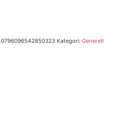
40796096542850323
Kategori:
Generelt