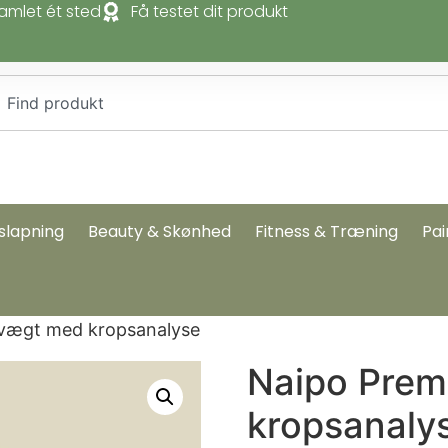
amlet ét sted
Få testet dit produkt
slapning
Beauty & Skønhed
Fitness & Træning
Pai
vægt med kropsanalyse
Naipo Pre
kropsanaly