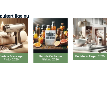
pulært lige nu
Bedste C-vitamin
Bedste Kollagen 2026
Bedste elektriske
tilskud 2026
Varmepude 2026