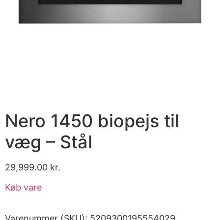
Nero 1450 biopejs til
væg – Stål
29,999.00
kr.
Køb vare
Varenummer (SKU):
5209300195554029