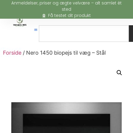
Anmeldelser, priser og ægte velvære – alt samlet ét
sted
Få testet dit produkt
Forside
/ Nero 1450 biopejs til væg – Stål