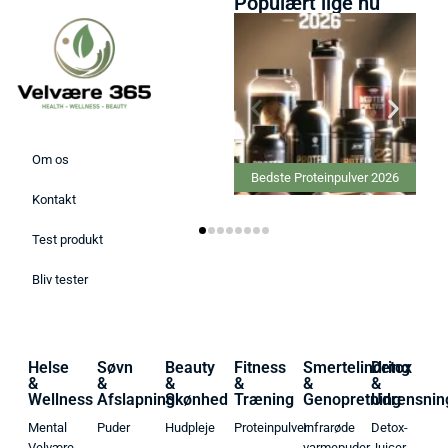
Populært lige nu
Om os
Bedste Proteinpulver 2026
Kontakt
Test produkt
Bliv tester
Helse
Søvn
Beauty
Fitness
Smertelindring
Detox
&
&
&
&
&
&
Wellness
Afslapning
Skønhed
Træning
Genopretning
Udrensnin
Mental
Puder
Hudpleje
Proteinpulver
Infrarøde
Detox-
Velvære
varmepuder
Juicer