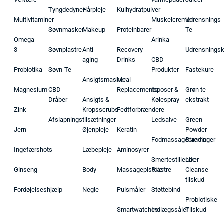
Tyngdedyner
Hårpleje
Kulhydratpulver
Multivitaminer
Muskelcremer
Udrensnings-
Søvnmasker
Makeup
Proteinbarer
Te
Omega-
Arinka
3
Søvnplastre
Anti-
Recovery
Udrensnings
aging
Drinks
CBD
Probiotika
Søvn-Te
Produkter
Fastekure
Ansigtsmasker
Meal
Magnesium
CBD-
Replacements
Isposer &
Grøn te-
Dråber
Ansigts &
Kølespray
ekstrakt
Zink
Kropsscrubs
Fedtforbrændere
Afslapningstilsætninger
Ledsalve
Green
Jern
Øjenpleje
Keratin
Powder-
Fodmassagecremer
Blandinger
Ingefærshots
Læbepleje
Aminosyrer
Smertestillende
Liver
Ginseng
Body
Massagepistoler
Plastre
Cleanse-
tilskud
Fordøjelseshjælp
Negle
Pulsmåler
Støttebind
Probiotiske
Smartwatches
Indlægssåler
Tilskud