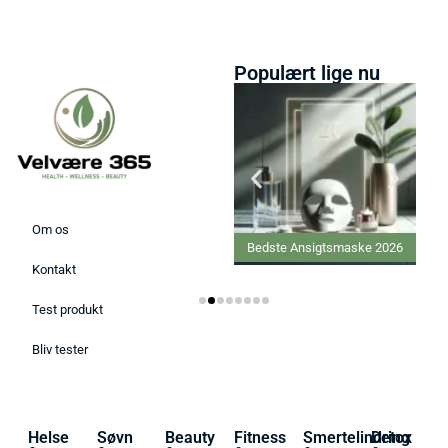
Populært lige nu
Om os
Bedste Proteinpulver 2026
Bedste Ansigtsmaske 2026
Kontakt
Test produkt
Bliv tester
Helse
Søvn
Beauty
Fitness
Smertelindring
Detox