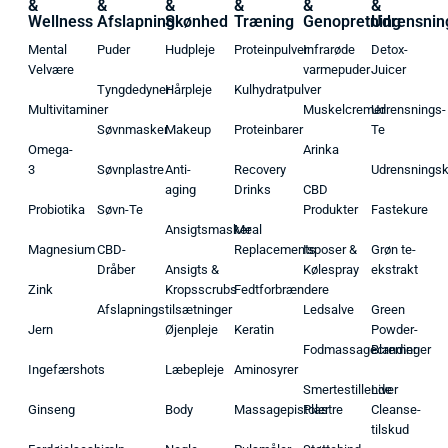
&
&
&
&
&
&
Wellness
Afslapning
Skønhed
Træning
Genopretning
Udrensnin
Mental
Puder
Hudpleje
Proteinpulver
Infrarøde
Detox-
Velvære
varmepuder
Juicer
Tyngdedyner
Hårpleje
Kulhydratpulver
Multivitaminer
Muskelcremer
Udrensnings-
Søvnmasker
Makeup
Proteinbarer
Te
Omega-
Arinka
3
Søvnplastre
Anti-
Recovery
Udrensnings
aging
Drinks
CBD
Probiotika
Søvn-Te
Produkter
Fastekure
Ansigtsmasker
Meal
Magnesium
CBD-
Replacements
Isposer &
Grøn te-
Dråber
Ansigts &
Kølespray
ekstrakt
Zink
Kropsscrubs
Fedtforbrændere
Afslapningstilsætninger
Ledsalve
Green
Jern
Øjenpleje
Keratin
Powder-
Fodmassagecremer
Blandinger
Ingefærshots
Læbepleje
Aminosyrer
Smertestillende
Liver
Ginseng
Body
Massagepistoler
Plastre
Cleanse-
tilskud