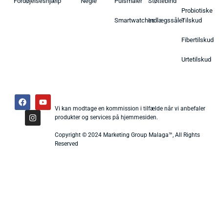
Fordøjelseshjælp
Negle
Pulsmåler
Støttebind
Probiotiske
Smartwatches
Indlægssåler
Tilskud
Fibertilskud
Urtetilskud
Vi kan modtage en kommission i tilfælde når vi anbefaler
produkter og services på hjemmesiden.
Copyright © 2024 Marketing Group Malaga™, All Rights
Reserved