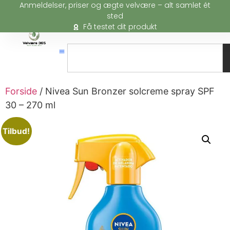
Anmeldelser, priser og ægte velvære – alt samlet ét
sted
Få testet dit produkt
Forside
/ Nivea Sun Bronzer solcreme spray SPF
30 – 270 ml
Tilbud!