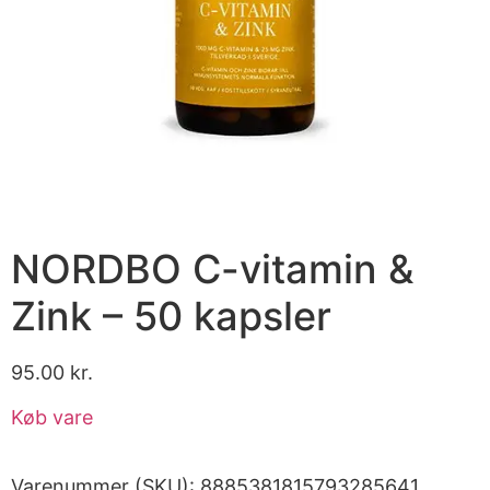
NORDBO C-vitamin &
Zink – 50 kapsler
95.00
kr.
Køb vare
Varenummer (SKU):
8885381815793285641