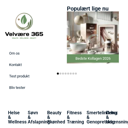
Populært lige nu
Om os
Bedste Kollagen 2026
Kontakt
Test produkt
Bliv tester
Helse
Søvn
Beauty
Fitness
Smertelindring
Detox
&
&
&
&
&
&
Wellness
Afslapning
Skønhed
Træning
Genopretning
Udrensnin