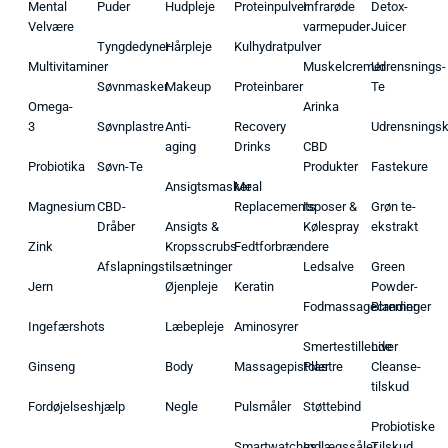
Mental
Puder
Hudpleje
Proteinpulver
Infrarøde
Detox-
Velvære
varmepuder
Juicer
Tyngdedyner
Hårpleje
Kulhydratpulver
Multivitaminer
Muskelcremer
Udrensnings-
Søvnmasker
Makeup
Proteinbarer
Te
Omega-
Arinka
3
Søvnplastre
Anti-
Recovery
Udrensnings
aging
Drinks
CBD
Probiotika
Søvn-Te
Produkter
Fastekure
Ansigtsmasker
Meal
Magnesium
CBD-
Replacements
Isposer &
Grøn te-
Dråber
Ansigts &
Kølespray
ekstrakt
Zink
Kropsscrubs
Fedtforbrændere
Afslapningstilsætninger
Ledsalve
Green
Jern
Øjenpleje
Keratin
Powder-
Fodmassagecremer
Blandinger
Ingefærshots
Læbepleje
Aminosyrer
Smertestillende
Liver
Ginseng
Body
Massagepistoler
Plastre
Cleanse-
tilskud
Fordøjelseshjælp
Negle
Pulsmåler
Støttebind
Probiotiske
Smartwatches
Indlægssåler
Tilskud