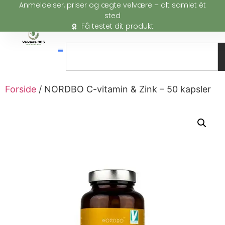
Anmeldelser, priser og ægte velvære – alt samlet ét
sted
Få testet dit produkt
Forside
/ NORDBO C-vitamin & Zink – 50 kapsler