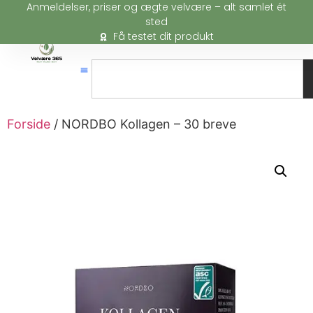
Anmeldelser, priser og ægte velvære – alt samlet ét
sted
Få testet dit produkt
Forside
/ NORDBO Kollagen – 30 breve