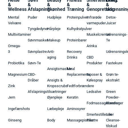
Helse
Søvn
Beauty
Fitness
Smertelindring
Detox
&
&
&
&
&
&
Wellness
Afslapning
Skønhed
Træning
Genopretning
Udrensnin
Mental
Puder
Hudpleje
Proteinpulver
Infrarøde
Detox-
Velvære
varmepuder
Juicer
Tyngdedyner
Hårpleje
Kulhydratpulver
Multivitaminer
Muskelcremer
Udrensnings-
Søvnmasker
Makeup
Proteinbarer
Te
Omega-
Arinka
3
Søvnplastre
Anti-
Recovery
Udrensnings
aging
Drinks
CBD
Probiotika
Søvn-Te
Produkter
Fastekure
Ansigtsmasker
Meal
Magnesium
CBD-
Replacements
Isposer &
Grøn te-
Dråber
Ansigts &
Kølespray
ekstrakt
Zink
Kropsscrubs
Fedtforbrændere
Afslapningstilsætninger
Ledsalve
Green
Jern
Øjenpleje
Keratin
Powder-
Fodmassagecremer
Blandinger
Ingefærshots
Læbepleje
Aminosyrer
Smertestillende
Liver
Ginseng
Body
Massagepistoler
Plastre
Cleanse-
tilskud