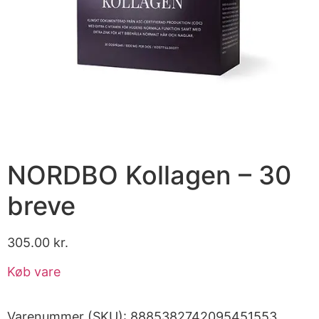
NORDBO Kollagen – 30
breve
305.00
kr.
Køb vare
Varenummer (SKU):
8885382742095451553