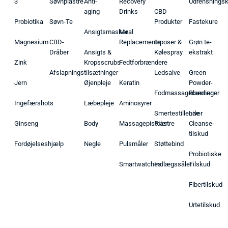
3
Søvnplastre
Anti-
Recovery
Udrensnings
aging
Drinks
CBD
Probiotika
Søvn-Te
Produkter
Fastekure
Ansigtsmasker
Meal
Magnesium
CBD-
Replacements
Isposer &
Grøn te-
Dråber
Ansigts &
Kølespray
ekstrakt
Zink
Kropsscrubs
Fedtforbrændere
Afslapningstilsætninger
Ledsalve
Green
Jern
Øjenpleje
Keratin
Powder-
Fodmassagecremer
Blandinger
Ingefærshots
Læbepleje
Aminosyrer
Smertestillende
Liver
Ginseng
Body
Massagepistoler
Plastre
Cleanse-
tilskud
Fordøjelseshjælp
Negle
Pulsmåler
Støttebind
Probiotiske
Smartwatches
Indlægssåler
Tilskud
Fibertilskud
Urtetilskud