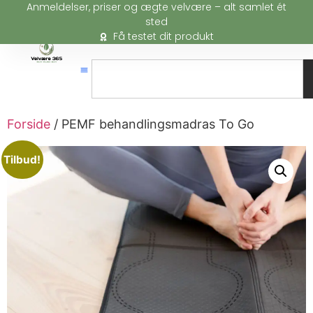
Anmeldelser, priser og ægte velvære – alt samlet ét
sted
Få testet dit produkt
Forside
/ PEMF behandlingsmadras To Go
Tilbud!