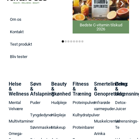
Om os
Bedste C-vitamin tilskud
2026
Kontakt
Test produkt
Bliv tester
Helse
Søvn
Beauty
Fitness
Smertelindring
Detox
&
&
&
&
&
&
Wellness
Afslapning
Skønhed
Træning
Genopretning
Udrensnin
Mental
Puder
Hudpleje
Proteinpulver
Infrarøde
Detox-
Velvære
varmepuder
Juicer
Tyngdedyner
Hårpleje
Kulhydratpulver
Multivitaminer
Muskelcremer
Udrensnings-
Søvnmasker
Makeup
Proteinbarer
Te
Omega-
Arinka