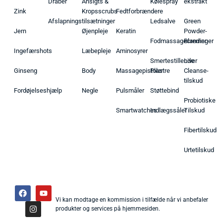
Dråber
Ansigts &
Kølespray
ekstrakt
Zink
Kropsscrubs
Fedtforbrændere
Afslapningstilsætninger
Ledsalve
Green
Jern
Øjenpleje
Keratin
Powder-
Fodmassagecremer
Blandinger
Ingefærshots
Læbepleje
Aminosyrer
Smertestillende
Liver
Ginseng
Body
Massagepistoler
Plastre
Cleanse-
tilskud
Fordøjelseshjælp
Negle
Pulsmåler
Støttebind
Probiotiske
Smartwatches
Indlægssåler
Tilskud
Fibertilskud
Urtetilskud
Vi kan modtage en kommission i tilfælde når vi anbefaler
produkter og services på hjemmesiden.