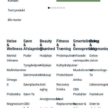
Kontakt
Test produkt
Bliv tester
Helse
Søvn
Beauty
Fitness
Smertelindring
Detox
&
&
&
&
&
&
Wellness
Afslapning
Skønhed
Træning
Genopretning
Udrensnin
Mental
Puder
Hudpleje
Proteinpulver
Infrarøde
Detox-
Velvære
varmepuder
Juicer
Tyngdedyner
Hårpleje
Kulhydratpulver
Multivitaminer
Muskelcremer
Udrensnings-
Søvnmasker
Makeup
Proteinbarer
Te
Omega-
Arinka
3
Søvnplastre
Anti-
Recovery
Udrensnings
aging
Drinks
CBD
Probiotika
Søvn-Te
Produkter
Fastekure
Ansigtsmasker
Meal
Magnesium
CBD-
Replacements
Isposer &
Grøn te-