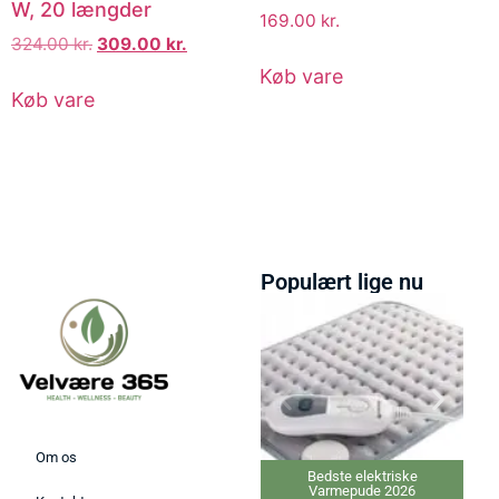
W, 20 længder
169.00
kr.
324.00
kr.
309.00
kr.
Køb vare
Køb vare
Populært lige nu
Om os
Bedste elektriske
Bedste Massa
Varmepude 2026