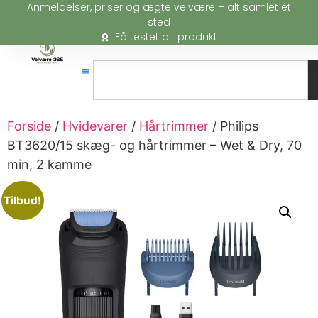
Anmeldelser, priser og ægte velvære – alt samlet ét
sted
Få testet dit produkt
Forside
/
Hvidevarer
/
Hårtrimmer
/ Philips
BT3620/15 skæg- og hårtrimmer – Wet & Dry, 70
min, 2 kamme
Tilbud!