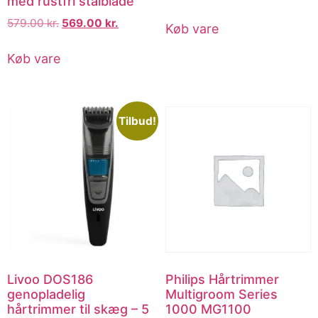
med rustfri stålblade
579.00
kr.
569.00
kr.
Køb vare
Køb vare
Tilbud!
Livoo DOS186
Philips Hårtrimmer
genopladelig
Multigroom Series
hårtrimmer til skæg – 5
1000 MG1100